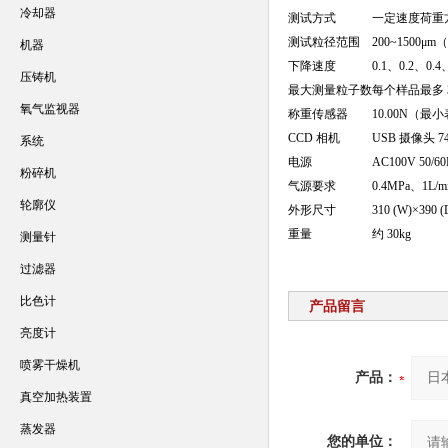
冷却器
测试方式
一定速度荷重
测试粒径范围
200~1500μ
机器
下降速度
0.1、0.2、0.4
压铸机
最大测量粒子数
每个样品最多 3
氧气监视器
称重传感器
10.00N（最
CCD 相机
USB 摄像头 74
系统
电源
AC100V 50/60
粉碎机
气源要求
0.4MPa、1L
轮廓仪
外形尺寸
310 (W)×39
重量
约 30kg
测量针
过滤器
比色计
产品留言
亮度计
喷雾干燥机
产品：
真空加热装置
蒸发器
您的单位：