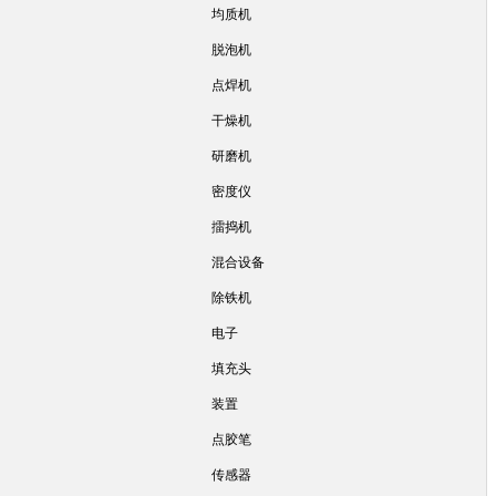
均质机
脱泡机
点焊机
干燥机
研磨机
密度仪
擂捣机
混合设备
除铁机
电子
填充头
装置
点胶笔
传感器