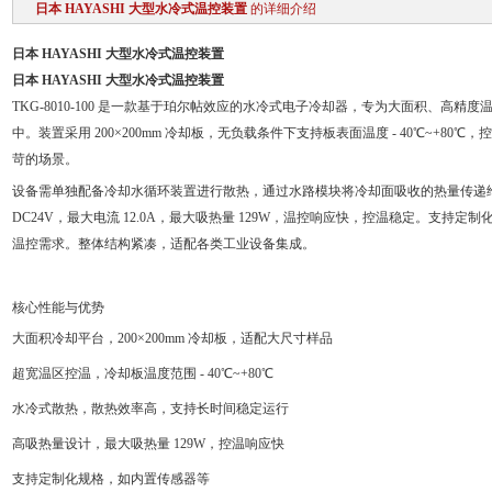
日本 HAYASHI 大型水冷式温控装置
的详细介绍
日本 HAYASHI 大型水冷式温控装置
日本 HAYASHI 大型水冷式温控装置
TKG-8010-100 是一款基于珀尔帖效应的水冷式电子冷却器，专为大面积、高
中。装置采用 200×200mm 冷却板，无负载条件下支持板表面温度 - 40℃~+8
苛的场景。
设备需单独配备冷却水循环装置进行散热，通过水路模块将冷却面吸收的热量传递
DC24V，最大电流 12.0A，最大吸热量 129W，温控响应快，控温稳定。支持
温控需求。整体结构紧凑，适配各类工业设备集成。
核心性能与优势
大面积冷却平台，200×200mm 冷却板，适配大尺寸样品
超宽温区控温，冷却板温度范围 - 40℃~+80℃
水冷式散热，散热效率高，支持长时间稳定运行
高吸热量设计，最大吸热量 129W，控温响应快
支持定制化规格，如内置传感器等