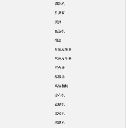
切割机
往复泵
搅拌
色选机
擂溃
臭氧发生器
气体发生器
混合器
移液器
高速相机
涂布机
镀膜机
试验机
球磨机