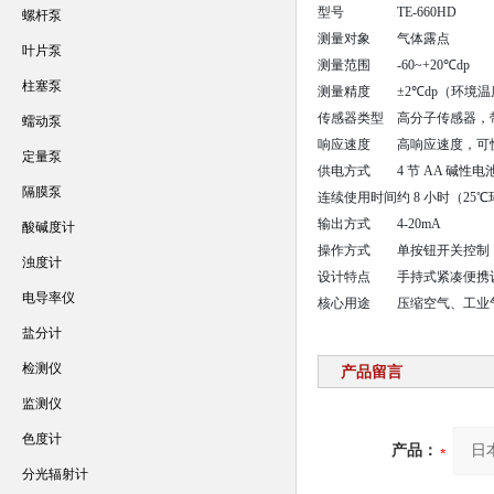
型号
TE-660HD
螺杆泵
测量对象
气体露点
叶片泵
测量范围
-60~+20℃dp
柱塞泵
测量精度
±2℃dp（环境温
传感器类型
高分子传感器，
蠕动泵
响应速度
高响应速度，可
定量泵
供电方式
4 节 AA 碱性电
隔膜泵
连续使用时间
约 8 小时（25
输出方式
4-20mA
酸碱度计
操作方式
单按钮开关控制
浊度计
设计特点
手持式紧凑便携
电导率仪
核心用途
压缩空气、工业
盐分计
检测仪
产品留言
监测仪
色度计
产品：
分光辐射计