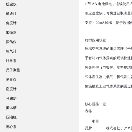
4 节 AA 电池供电，连续使用
粉尘仪
响应速度快，可快速获取测量
磁通计
支持 4-20mA 输出，便于数
角度计
加振器
典型应用场景
探伤仪
压缩空气系统的露点管理（干
氧气计
手套箱内气体露点的现场快速
计量泵
热处理炉（电镀炉、塑料烧结
尺子测量
气体发生器（氧气、氮气发生
测量仪
恒温槽及工业气体系统的露点
密度计
马弗炉
核心规格一览
恒温槽
表格
压缩机
项目
离心泵
品牌
株式会社テクネ計測（