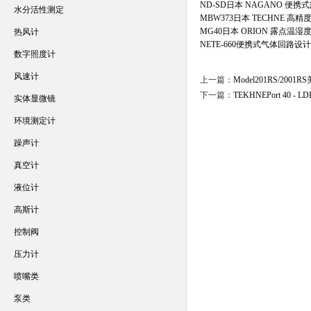
ND-SD日本 NAGANO 便携
水分活性测定
MBW373日本 TECHNE 高
MG40日本 ORION 露点温湿
热风计
NETE-660便携式气体回路
数字照度计
风速计
上一篇：
Model201RS/20
下一篇：
TEKHNEPort 40 
实体显微镜
环境测定计
躁声计
真空计
液位计
高斯计
控制阀
压力计
喷嘴类
泵类