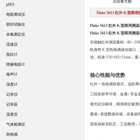
点击看大图
pH计
Fluke 561J 红外 K 型两
电阻测试仪
密封试验仪
Fluke 561J 红外 K 型两用测
Fluke 561J 红外 K 型两用测
余氯测定仪
非接触红外测温量程 - 40～550℃
流速仪
机身带 K 型热电偶迷你接口，
抵抗计
池，机身 176×163×51mm
绝缘电阻计
噪声计
核心性能与优势
红外 + 热电偶双模式，远距离
深度计
三段发射率可调，金属 / 非
记录仪
激光定位瞄准，精准锁定被测
记录器
最值 / 差值数据存储，设备
温度仪
原装福禄克机芯，工业耐用，
气体检测仪
热电偶