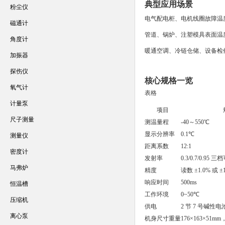
典型应用场景
粉尘仪
电气配电柜、电机线圈故障温
磁通计
管道、锅炉、注塑模具表面温
角度计
暖通空调、冷链仓储、设备检
加振器
探伤仪
核心规格一览
氧气计
表格
计量泵
项目
尺子测量
测温量程
-40～550℃
显示分辨率
0.1℃
测量仪
距离系数
12:1
密度计
发射率
0.3/0.7/0.95 
马弗炉
精度
读数 ±1.0% 或
响应时间
500ms
恒温槽
工作环境
0~50℃
压缩机
供电
2 节 7 号碱性电
离心泵
机身尺寸重量
176×163×51mm，