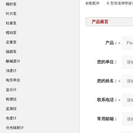
标配配件
K 型管道绑带探
螺杆泵
叶片泵
产品留言
柱塞泵
蠕动泵
定量泵
产品：
隔膜泵
酸碱度计
您的单位：
浊度计
电导率仪
您的姓名：
盐分计
检测仪
联系电话：
监测仪
色度计
常用邮箱：
分光辐射计