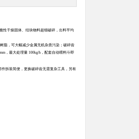
璃等脆性干燥固体、结块物料超细破碎，出料平均
胺树脂，可大幅减少金属无机杂质污染；破碎齿
m，最大处理量 100kg/h，配套自动喂料斗即
调速；零部件拆装简便，更换破碎齿无需复杂工具，另有