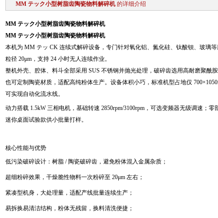
MM テック小型树脂齿陶瓷物料解碎机
的详细介绍
MM テック小型树脂齿陶瓷物料解碎机
MM テック小型树脂齿陶瓷物料解碎机
本机为 MM テッ CK 连续式解碎设备，专门针对氧化铝、氮化硅、钛酸钡、玻
粒径 20μm，支持 24 小时无人连续作业。
整机外壳、腔体、料斗全部采用 SUS 不锈钢并抛光处理，破碎齿选用高耐磨聚酰
也可定制陶瓷材质，适配高纯粉体生产。设备体积小巧，标准机型占地仅 700×1050m
可实现自动化流水线。
动力搭载 1.5kW 三相电机，基础转速 2850rpm/3100rpm，可选变频器无级
迷你桌面试验款供小批量打样。
核心性能与优势
低污染破碎设计：树脂 / 陶瓷破碎齿，避免粉体混入金属杂质；
超细粉碎效果，干燥脆性物料一次粉碎至 20μm 左右；
紧凑型机身，大处理量，适配产线批量连续生产；
易拆换易清洁结构，粉体无残留，换料清洗便捷；