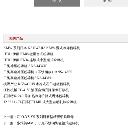
相关产品
KMW 系列日本 KAJIWARA KMW 湿式冷却粉碎机
ITOH 伊藤 RT-08 微量台式粉碎机
ITOH 伊藤 RT-34 连续式小型锤式粉碎机
日陶冲压粉碎机 ANS-143ZIC
日陶高速冲压粉碎机（不锈钢款）ANS-143PS
日陶高速冲压粉碎机ANS-143PL
槙野产业 KGW-G015 水冷式石臼超微粉碎机
江铁机械 TC-4150 油压自动升降倾倒打浆机
石川特殊 24R 号加热冷却升降式乳钵粉碎机
12 / 2 / 1 / 71石川石臼 MR 式大型自动乳钵粉碎机
上一篇：
GLO-YS YS 系列研磨型精密锁紧螺母
下一篇：
多滚筒MM テッ克不锈钢陶瓷辊式破碎机