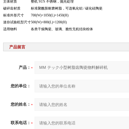
主体材质
整机 SUS 不锈钢，抛光处理
破碎齿材质
标准聚酰胺耐磨树脂，可选氧化铝 / 碳化硅陶瓷
标准外形尺寸
700(W)×1050(L)×1450(H)
迷你试验机型尺寸
500(W)×800(L)×1200(H)
适用物料
各类干燥陶瓷、玻璃、脆性无机结块粉体
产品留言
产品：
您的单位：
您的姓名：
联系电话：