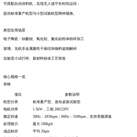
可搭配自动供料机，实现无人值守长时间运转；
提供标准量产机型与小型试验机型两种规格。
典型应用场景
电子陶瓷：钛酸钡、氧化铝、氮化硅粉体粉碎加工
玻璃、无机非金属脆性干燥结块物料超细解碎
实验室小试打样、新材料粉体工艺研发
核心规格一览
表格
项目
参数说明
机型分类
标准量产型、迷你桌面试验型
电机功率
1.5kW，三相 200/220V
额定转速
50Hz：2850rpm；60Hz：3100rpm，支持变频调速
处理能力
最大 100kg/h
成品粒径
平均 20μm