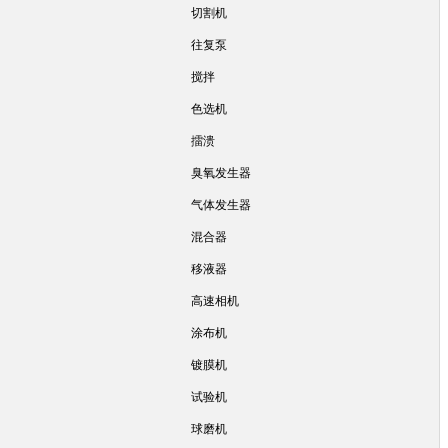
切割机
往复泵
搅拌
色选机
擂溃
臭氧发生器
气体发生器
混合器
移液器
高速相机
涂布机
镀膜机
试验机
球磨机