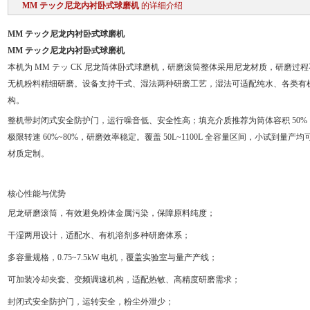
MM テック尼龙内衬卧式球磨机
的详细介绍
MM テック尼龙内衬卧式球磨机
MM テック尼龙内衬卧式球磨机
本机为 MM テッ CK 尼龙筒体卧式球磨机，研磨滚筒整体采用尼龙材质，研磨
无机粉料精细研磨。设备支持干式、湿法两种研磨工艺，湿法可适配纯水、各类有
构。
整机带封闭式安全防护门，运行噪音低、安全性高；填充介质推荐为筒体容积 50
极限转速 60%~80%，研磨效率稳定。覆盖 50L~1100L 全容量区间，小试到量产均
材质定制。
核心性能与优势
尼龙研磨滚筒，有效避免粉体金属污染，保障原料纯度；
干湿两用设计，适配水、有机溶剂多种研磨体系；
多容量规格，0.75~7.5kW 电机，覆盖实验室与量产产线；
可加装冷却夹套、变频调速机构，适配热敏、高精度研磨需求；
封闭式安全防护门，运转安全，粉尘外泄少；