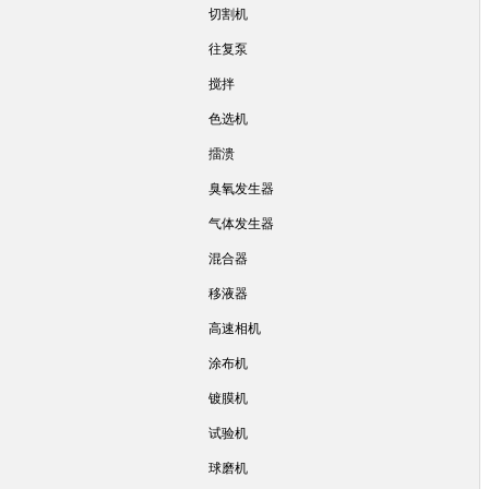
切割机
往复泵
搅拌
色选机
擂溃
臭氧发生器
气体发生器
混合器
移液器
高速相机
涂布机
镀膜机
试验机
球磨机