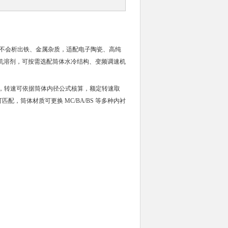
过程不会析出铁、金属杂质，适配电子陶瓷、高纯
机溶剂，可按需选配筒体水冷结构、变频调速机
%，转速可依据筒体内径公式核算，额定转速取
可匹配，筒体材质可更换 MC/BA/BS 等多种内衬