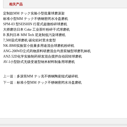
相关产品
定制款MM テック实验小型批量球磨滚架
标准小型MM テック不锈钢密闭水冷盘磨机
SPM-03 型SEISHIN 行星式超微粉碎球磨机
大师磨坊日本 Coke 工业茶叶粉碎干式球磨机
B 系列日本 MM Tech 尼龙制低污染球磨机
7,500湿式球磨机 碳化铝衬里水套型
NK-BM0实验室小批量多用途混合球磨机粉碎机
ANG-200WD立式药物原料研磨混合均质双轴型球磨乳钵机
ANZ-52D化学实验制药研发混合搅拌自动回转球磨机
AV-1小型卧式无级变速型纳米材料制备用球磨机
上一篇：
多滚筒MM テッ克不锈钢陶瓷辊式破碎机
下一篇：
标准小型MM テック不锈钢密闭水冷盘磨机