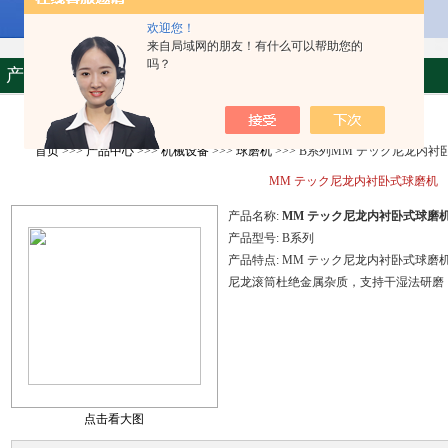
欢迎您！
来自局域网的朋友！有什么可以帮助您的
吗？
产品资料
首页
>>>
产品中心
>>>
机械设备
>>>
球磨机
>>> B系列MM テック尼龙内衬
MM テック尼龙内衬卧式球磨机
产品名称:
MM テック尼龙内衬卧式球磨
产品型号:
B系列
产品特点:
MM テック尼龙内衬卧式球磨
尼龙滚筒杜绝金属杂质，支持干湿法研磨
点击看大图