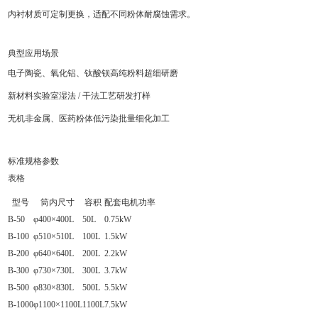
内衬材质可定制更换，适配不同粉体耐腐蚀需求。
典型应用场景
电子陶瓷、氧化铝、钛酸钡高纯粉料超细研磨
新材料实验室湿法 / 干法工艺研发打样
无机非金属、医药粉体低污染批量细化加工
标准规格参数
表格
型号
筒内尺寸
容积
配套电机功率
B-50
φ400×400L
50L
0.75kW
B-100
φ510×510L
100L
1.5kW
B-200
φ640×640L
200L
2.2kW
B-300
φ730×730L
300L
3.7kW
B-500
φ830×830L
500L
5.5kW
B-1000
φ1100×1100L
1100L
7.5kW