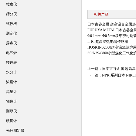
粒度仪
筛分仪
相关产品
試験機
日本古谷金属 超高温贵金属热
FURUYA METAL日本古谷
测定仪
Φ0.1mm~Φ0.5mm极细密封铠
Ir-Rh超高温热电偶传感器
露点仪
HOSKINS2300超高温烧
电气炉
S0.5-2S-0860小型煤化
转速表
上一篇：
日本古谷金属 超高
水分计
下一篇：
NPK 系列日本 NIRE
浓度计
流量计
物位计
测厚仪
硬度计
光纤测定器