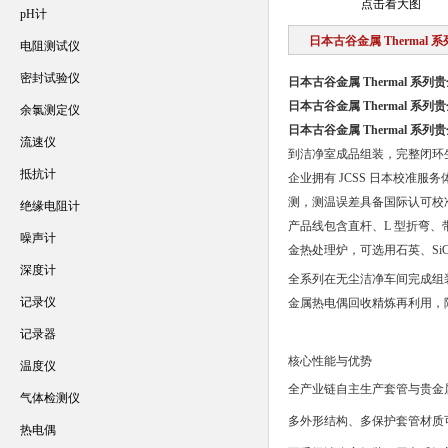
点击看大图
pH计
日本古谷金属 Thermal
电阻测试仪
密封试验仪
日本古谷金属 Thermal 系
日本古谷金属 Thermal 系
余氯测定仪
日本古谷金属 Thermal 系
流速仪
到洁净室成品组装，完整闭环
抵抗计
企业拥有 JCSS 日本校准服务
测，测温误差具备国际认可校
绝缘电阻计
产品线包含直杆、L 型折弯、
噪声计
金热处理炉，可选用石英、Si
深度计
全系列在无尘洁净车间完成组
记录仪
金属热电偶回收精炼再利用，
记录器
核心性能与优势
温度仪
全产业链自主生产套管与贵金
气体检测仪
多外形结构、多保护套管材质
热电偶