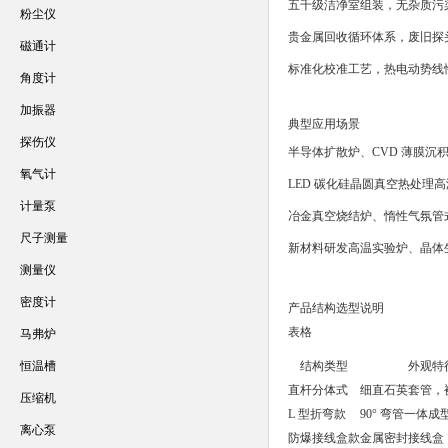
五千级洁净室组装，无杂质污
粉尘仪
贵金属回收循环体系，废旧探
磁通计
标准化校准工艺，热电动势线
角度计
加振器
典型应用场景
探伤仪
半导体扩散炉、CVD 薄膜沉
氧气计
LED 碳化硅晶圆真空热处理
计量泵
冶金真空烧结炉、惰性气氛管
尺子测量
新材料研发高温实验炉、晶体
测量仪
密度计
产品结构选型说明
表格
马弗炉
恒温槽
结构类型
外观特
直杆分体式
细直石英套管，
压缩机
L 型折弯款
90° 弯管一体成
离心泵
防爆接线盒款
金属密封接线盒