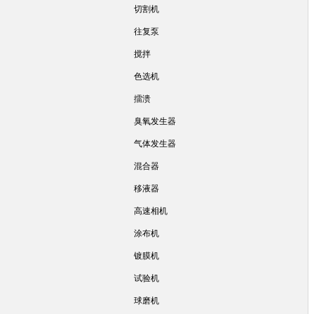
切割机
往复泵
搅拌
色选机
擂溃
臭氧发生器
气体发生器
混合器
移液器
高速相机
涂布机
镀膜机
试验机
球磨机