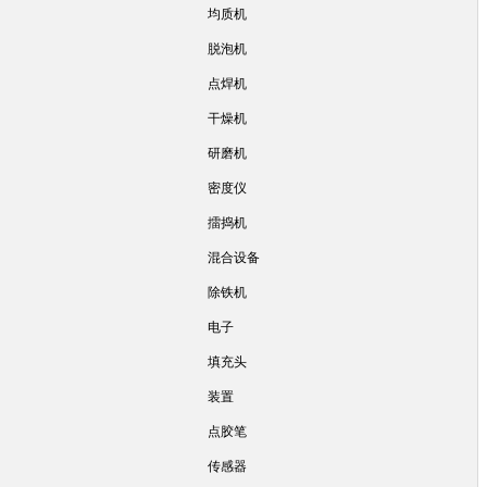
均质机
脱泡机
点焊机
干燥机
研磨机
密度仪
擂捣机
混合设备
除铁机
电子
填充头
装置
点胶笔
传感器