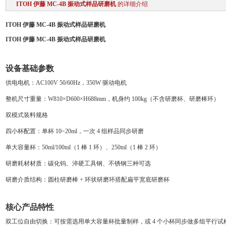
ITOH 伊藤 MC-4B 振动式样品研磨机
的详细介绍
ITOH 伊藤 MC-4B 振动式样品研磨机
ITOH 伊藤 MC-4B 振动式样品研磨机
设备基础参数
供电电机：AC100V 50/60Hz，350W 驱动电机
整机尺寸重量：W810×D600×H688mm，机身约 100kg（不含研磨杯、研磨棒环）
双模式装料规格
四小杯配置：单杯 10~20ml，一次 4 组样品同步研磨
单大容量杯：50ml/100ml（1 棒 1 环）、250ml（1 棒 2 环）
研磨耗材材质：碳化钨、淬硬工具钢、不锈钢三种可选
研磨介质结构：圆柱研磨棒 + 环状研磨环搭配扁平宽底研磨杯
核心产品特性
双工位自由切换：可按需选用单大容量杯批量制样，或 4 个小杯同步做多组平行