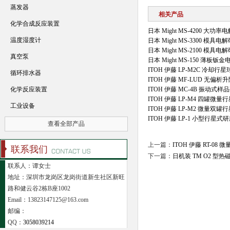
蒸发器
相关产品
化学合成反应装置
日本 Might MS-4200 大功
温度湿度计
日本 Might MS-3300 模具电
日本 Might MS-2100 模具电
真空泵
日本 Might MS-150 薄板钣
ITOH 伊藤 LP-M2C 冷却行
循环排水器
ITOH 伊藤 MF-LUD 无偏
化学反应装置
ITOH 伊藤 MC-4B 振动式样
ITOH 伊藤 LP-M4 四罐微
工业设备
ITOH 伊藤 LP-M2 微量双
ITOH 伊藤 LP-1 小型行星式
查看全部产品
上一篇：
ITOH 伊藤 RT-08
联系我们
下一篇：
日机装 TM O2 型
联系人：谭女士
地址：深圳市龙岗区龙岗街道新生社区新旺
路和健云谷2栋B座1002
Email：13823147125@163.com
邮编：
QQ：
3058039214