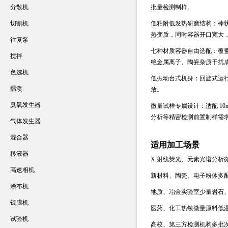
分散机
批量检测制样。
切割机
低粘附低发热研磨结构：棒
热变质，同时容器开口宽大
往复泵
七种材质容器自由选配：覆
搅拌
绝金属离子、陶瓷杂质干扰
色选机
低振动台式机身：回旋式运
擂溃
放。
臭氧发生器
微量试样专属设计：适配 1
分析等精密检测前置制样需
气体发生器
混合器
适用加工场景
移液器
X 射线荧光、元素光谱分析
高速相机
新材料、陶瓷、电子粉体多
涂布机
地质、冶金实验室少量岩石
镀膜机
医药、化工热敏微量原料低
试验机
高校、第三方检测机构多批