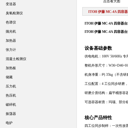
点击看大图
变送器
ITOH 伊藤 MC-4A 四
臭氧检测仪
色谱仪
ITOH 伊藤 MC-4A 四容
抛光机
ITOH 伊藤 MC-4A 四容
加热器
设备基础参数
张力计
供电电机：100V 50/60Hz
混凝土检测仪
整机外形尺寸：W36×D46×H4
加热板
机身净重：约 35kg（不含
储藏
工位配置：4 工位同步研磨，单
压力机
研磨介质结构：扁平桶形容器
热压机
可选容器材质：玛瑙、部分稳
破碎机
振荡器
核心产品特性
电炉
四工位同步制样：一次性放置