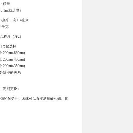
・轻量
.1ml就足够）
05毫米，高114毫米
.4千克
mg/L程度
（注2）
1つ仅选择
 200nm-860nm)
 200nm-430nm)
 200nm-350nm)
分辨率的关系
（定期更换）
有更强的耐受性，因此可以直接测量酸和碱。此