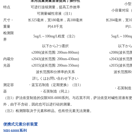
采用流量测量显著提高了操作性
小型
特点
可进行连续测量，提高工作效率
小容量对应（0
可测量碱性溶液（注1）
尺寸・
长325毫米，宽180毫米，高188毫米
长204毫米，宽1
重量
约4.8千克
约1
检测限
5ug/L～100mg/L程度
（注2）
5ug/L～100
界
以下から2つ選択
以下から
s2086(波长范围: 200nm-860nm)
s2086(波长范围:
内蔵分
s2043(波长范围: 200nm-430nm)
s2043(波长范围:
光器
s2035(波长范围: 200nm-350nm)
s2035(波长范围:
波长范围和分辨率的关系
波长范围和
詳しくはお問い合わせ下さい
测定容
・蓝宝石制造（定期更换）（注1）
・石英制造
器
・石英制造（同上）
（注1）萨法依亚制造的仅限MH-6000系列。与石英不同，萨法依亚对碱性溶液
外，由于不含硅，因此也可以进行硅的测量。
（注2）检测限取决于元素和样品。也有些元素无法测量。
便携式元素分析装置
MH-6000系列