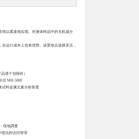
性得以紧凑地实现。对液体样品中的无机成分
，在运行成本上也有优势。设置地点选择灵活，
产品请个别报价）
 MH-5000
・現地調査
外现法的访问管理