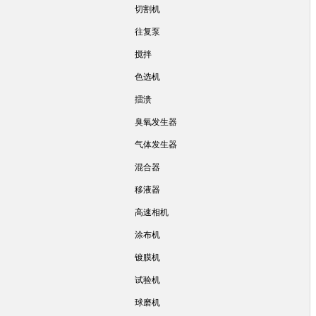
切割机
往复泵
搅拌
色选机
擂溃
臭氧发生器
气体发生器
混合器
移液器
高速相机
涂布机
镀膜机
试验机
球磨机