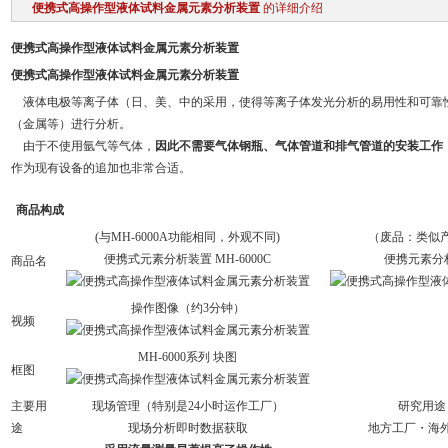
便携式高操作型液体试料金属元素分析装置
的详细介绍
便携式高操作型液体试料金属元素分析装置
便携式高操作型液体试料金属元素分析装置
液体电极等离子体
（日、美、中的采用，使得等离子体发光分析的易用性和可靠
（金属等）进行分析。
由于不使用氩气等气体，
因此不需要气体钢瓶、气体管道和排气管道的安装工作
作为现有设备的追加也非常合适。
商品构成
(与MH-6000A功能相同，外观不同)
（废品：类似
便携式元素分析装置 MH-6000C
便携元素分析仪
商品名
操作图像（约3分钟）
视频
MH-6000系列 块图
框图
主要用
现场管理（特别是24小时运作工厂）
研究用途
途
现场分析即时数据获取
地方工厂・海