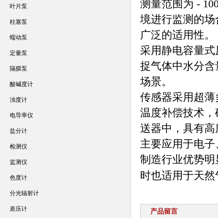
测量范围为 - 
叶片泵
境进行监测的场
柱塞泵
广泛的适用性。
蠕动泵
采用静电容量式
定量泵
捉气体中水分含
隔膜泵
场景。
酸碱度计
传感器采用超薄多
浊度计
温度补偿技术，
电导率仪
送器中，具有高
盐分计
主要应用于电子
检测仪
制造行业优势明
监测仪
时也适用于天然
色度计
分光辐射计
差压计
产品留言