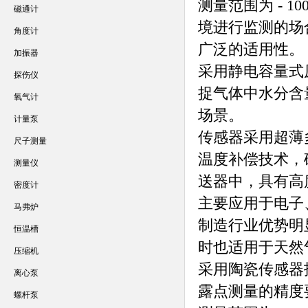
测量范围为 - 
磁通计
境进行监测的场
角度计
广泛的适用性。
加振器
采用静电容量式
探伤仪
捉气体中水分含
氧气计
场景。
计量泵
传感器采用超薄多
尺子测量
温度补偿技术，
测量仪
送器中，具有高
密度计
主要应用于电子
马弗炉
制造行业优势明
恒温槽
时也适用于天然
压缩机
采用陶瓷传感器
离心泵
露点测量的精度
螺杆泵