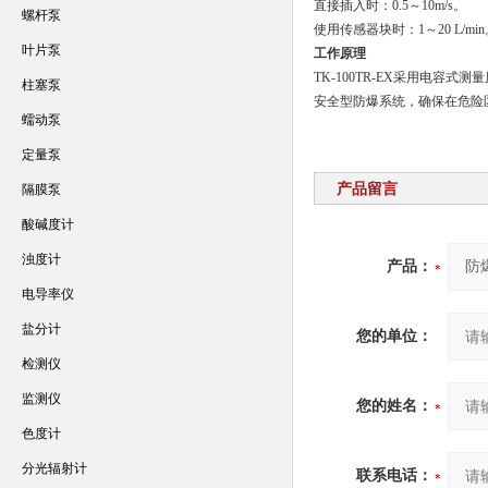
直接插入时：0.5～10m/s。
螺杆泵
使用传感器块时：1～20 L/min
叶片泵
工作原理
TK-100TR-EX采用电
柱塞泵
安全型防爆系统，确保在危险
蠕动泵
定量泵
产品留言
隔膜泵
酸碱度计
浊度计
产品：
电导率仪
盐分计
您的单位：
检测仪
监测仪
您的姓名：
色度计
分光辐射计
联系电话：