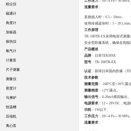
工作压力
：10^-4 Pa～30 MPa
粉尘仪
流量要求
：
磁通计
直接插入时：0.5～10m/s。
角度计
使用传感器块时：1～20 L/min
工作原理
加振器
TK-100TR-EX采用电
探伤仪
安全型防爆系统，确保在危险
产品概述
氧气计
品牌
：日本TEKHNE
计量泵
型号
：TK-100TR-EX
尺子测量
认证
：获得日本国内防爆（TI
技术参数
测量仪
测量范围
：-100°C至+20°C露
密度计
测量精度
：±2°C露点。
输出信号
：4-20mA模拟输出。
马弗炉
电源要求
：12～28VDC，电
恒温槽
功耗
：1W以下。
工作压力
：10^-4 Pa～30 MPa
压缩机
流量要求
：
离心泵