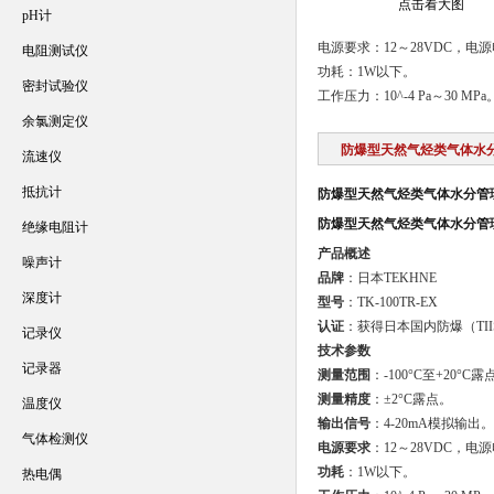
点击看大图
pH计
电源要求：12～28VDC，电源
电阻测试仪
功耗：1W以下。
密封试验仪
工作压力：10^-4 Pa～30 MPa
余氯测定仪
防爆型天然气烃类气体水
流速仪
抵抗计
防爆型天然气烃类气体水分管
防爆型天然气烃类气体水分管
绝缘电阻计
产品概述
噪声计
品牌
：日本TEKHNE
深度计
型号
：TK-100TR-EX
认证
：获得日本国内防爆（TI
记录仪
技术参数
记录器
测量范围
：-100°C至+20°C露
测量精度
：±2°C露点。
温度仪
输出信号
：4-20mA模拟输出。
气体检测仪
电源要求
：12～28VDC，电
功耗
：1W以下。
热电偶