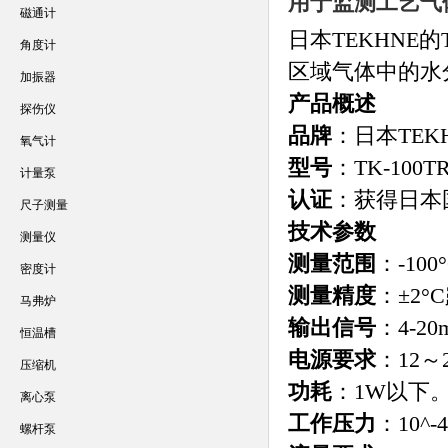
用于监测工艺气
磁通计
日本TEKHNE
角度计
区域气体中的水
加振器
产品概述
探伤仪
品牌
：日本TEK
氧气计
型号
：TK-100T
计量泵
认证
：获得日本
尺子测量
技术参数
测量仪
测量范围
：-10
密度计
测量精度
：±2°
马弗炉
输出信号
：4-2
恒温槽
电源要求
：12～
压缩机
功耗
：1W以下
离心泵
工作压力
：10^-
螺杆泵