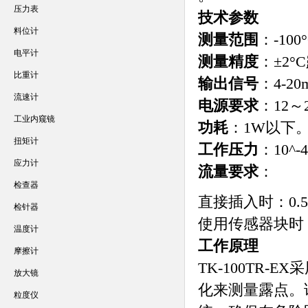
压力表
技术参数
料位计
测量范围
：-10
电平计
测量精度
：±2°
比重计
输出信号
：4-2
流速计
电源要求
：12～
工业内窥镜
功耗
：1W以下
扭矩计
工作压力
：10^-
应力计
流量要求
：
检查器
直接插入时：0.5
检针器
使用传感器块时：1
温度计
工作原理
摩擦计
TK-100TR
放大镜
化来测量露点。
粒度仪