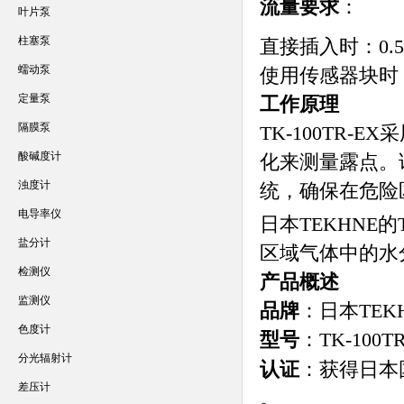
流量要求
：
叶片泵
柱塞泵
直接插入时：0.5
蠕动泵
使用传感器块时：1
定量泵
工作原理
隔膜泵
TK-100TR
酸碱度计
化来测量露点。
浊度计
统，确保在危险
电导率仪
日本TEKHNE
盐分计
区域气体中的水
检测仪
产品概述
监测仪
品牌
：日本TEK
色度计
型号
：TK-100T
分光辐射计
认证
：获得日本
差压计
。