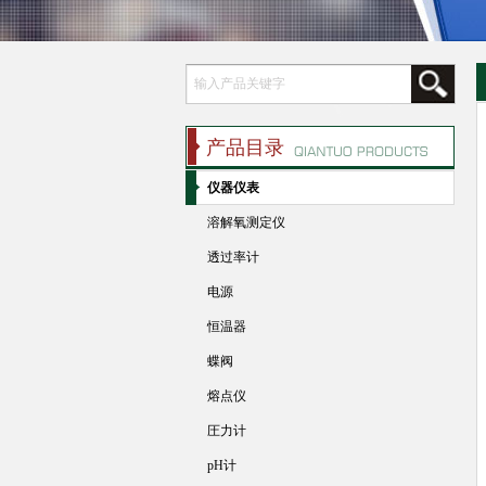
产品目录
仪器仪表
溶解氧测定仪
透过率计
电源
恒温器
蝶阀
熔点仪
圧力计
pH计