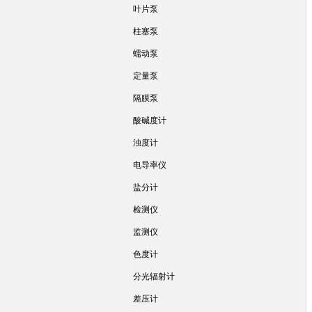
叶片泵
柱塞泵
蠕动泵
定量泵
隔膜泵
酸碱度计
浊度计
电导率仪
盐分计
检测仪
监测仪
色度计
分光辐射计
差压计