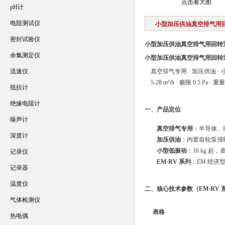
点击看大图
pH计
电阻测试仪
小型加压供油真空排气用
密封试验仪
小型加压供油真空排气用回转
余氯测定仪
小型加压供油真空排气用回转
流速仪
真空排气专用 · 加压供油 · 
5-28 m³/h · 极限 0.5 Pa ·
抵抗计
绝缘电阻计
一、产品定位
噪声计
真空排气专用
：半导体、
深度计
加压供油
：内置齿轮泵强
小型低振动
：16 kg 起
记录仪
EM·RV 系列
：EM 经济
记录器
温度仪
二、核心技术参数（EM·RV 
气体检测仪
表格
热电偶