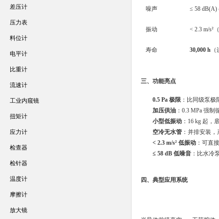
差压计
噪声
≤ 58 dB(A
压力表
振动
< 2.3 m
料位计
寿命
30,000 h
（
电平计
比重计
三、功能亮点
流速计
0.5 Pa 极限
：比同级泵极限
工业内窥镜
加压供油
：0.3 MPa 强
扭矩计
小型低振动
：16 kg 起
应力计
空冷无水管
：并排安装，
< 2.3 m/s² 低振动
：可直接
检查器
≤ 58 dB 低噪音
：比水冷泵低
检针器
温度计
四、典型应用系统
摩擦计
放大镜