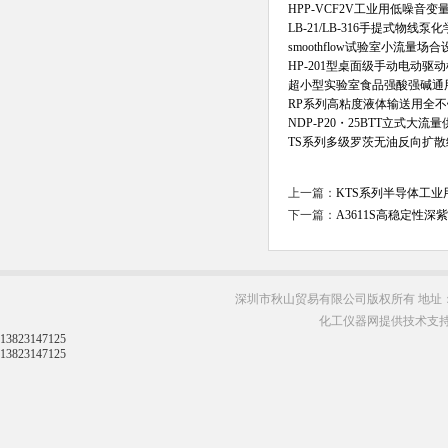
HPP-VCF2V工业用低噪音
LB-21/LB-316手提式物线
smoothflow试验室小流量
HP-201型桌面级手动电动
超小型实验室食品强酸强碱通
RP系列高粘度液体输送用全
NDP-P20・25BTT立式大流
TS系列多级罗茨无油反向扩
上一篇：
KTS系列半导体工
下一篇：
A3611S高稳定性
深圳市秋山贸易有限公司版权所有 地址：
化工仪器网提供技术支
13823147125
13823147125