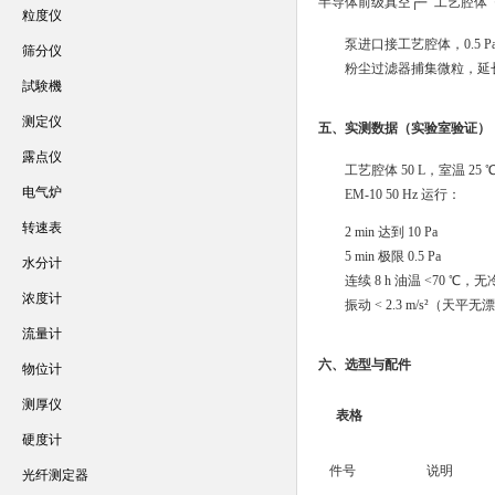
半导体前级真空┌─ 工艺腔体 ─┐│
粒度仪
泵进口接工艺腔体，0.5 P
筛分仪
粉尘过滤器捕集微粒，延
試験機
测定仪
五、实测数据（实验室验证）
露点仪
工艺腔体 50 L，室温 25 
电气炉
EM-10 50 Hz 运行：
转速表
2 min 达到 10 Pa
5 min 极限 0.5 Pa
水分计
连续 8 h 油温 <70 ℃，
浓度计
振动 < 2.3 m/s²（天平无
流量计
六、选型与配件
物位计
测厚仪
表格
硬度计
件号
说明
光纤测定器