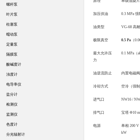
原理
单级油旋片
螺杆泵
加压供油
0.3 MP
叶片泵
柱塞泵
油类型
VG-68 
蠕动泵
极限真空
0.5 Pa
（0.0
定量泵
最大允许压
0.1 MPa（
隔膜泵
力
酸碱度计
油逆流防止
内置电磁阀
浊度计
电导率仪
冷却方式
空冷（强制
盐分计
进气口
NW16 / 
检测仪
排气口
宝塔 Φ10 
监测仪
色度计
电源
单相 200 V 
kW
分光辐射计