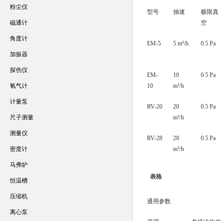
粉尘仪
型号
抽速
极限真
磁通计
空
角度计
EM-5
5 m³/h
0.5 Pa
加振器
探伤仪
EM-
10
0.5 Pa
氧气计
10
m³/h
计量泵
RV-20
20
0.5 Pa
尺子测量
m³/h
测量仪
RV-28
28
0.5 Pa
密度计
m³/h
马弗炉
表格
恒温槽
压缩机
通用参数
离心泵