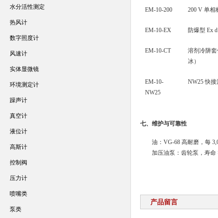
水分活性测定
EM-10-200
200 V 单
热风计
EM-10-EX
防爆型 Ex d
数字照度计
EM-10-CT
溶剂冷阱套
风速计
冰）
实体显微镜
EM-10-
NW25 快
环境测定计
NW25
躁声计
真空计
七、维护与可靠性
液位计
油：VG-68 高耐磨，每 3,0
高斯计
加压油泵：齿轮泵，寿命 >3
控制阀
压力计
喷嘴类
产品留言
泵类