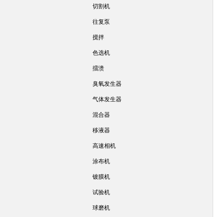
切割机
往复泵
搅拌
色选机
擂溃
臭氧发生器
气体发生器
混合器
移液器
高速相机
涂布机
镀膜机
试验机
球磨机