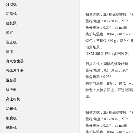
分散机
切割机
扫描方式：2D 机械旋转镜（“
量程/角度：0.1–30 m，270°
往复泵
角分辨率：0.25°，25 ms/圈
搅拌
防护与温度：IP64，-10 ℃–＋5
特色：整机仅 370 g，12
色选机
混用场景 。
擂溃
UXM-30LX-EW（多回波版）
臭氧发生器
扫描方式：同轴机械旋转镜
量程/角度：0.1–30 m，190°
气体发生器
角分辨率：0.25°
混合器
防护与温度：IP64，-10 ℃–＋5
移液器
特色：支持多回波，可过滤雨
线。
高速相机
涂布机
扫描方式：2D 机械旋转镜（“
镀膜机
量程/角度：0.1–30 m，270°
角分辨率：0.25°，25 ms/圈
试验机
防护与温度：IP64，-10 ℃–＋5