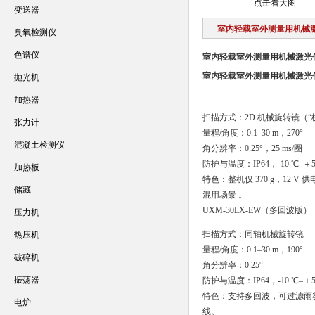
点击看大图
变送器
室内轻载室外测量用机械
臭氧检测仪
色谱仪
室内轻载室外测量用机械激光
室内轻载室外测量用机械激光
抛光机
加热器
扫描方式：2D 机械旋转镜（“
张力计
量程/角度：0.1–30 m，270°
混凝土检测仪
角分辨率：0.25°，25 ms/圈
防护与温度：IP64，-10 ℃–＋5
加热板
特色：整机仅 370 g，12
储藏
混用场景 。
UXM-30LX-EW（多回波版）
压力机
扫描方式：同轴机械旋转镜
热压机
量程/角度：0.1–30 m，190°
破碎机
角分辨率：0.25°
振荡器
防护与温度：IP64，-10 ℃–＋5
特色：支持多回波，可过滤雨
电炉
线。