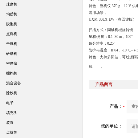
球磨机
特色：整机仅 370 g，12
混用场景 。
均质机
UXM-30LX-EW（多回波版）
脱泡机
扫描方式：同轴机械旋转镜
点焊机
量程/角度：0.1–30 m，190°
角分辨率：0.25°
干燥机
防护与温度：IP64，-10 ℃–＋5
研磨机
特色：支持多回波，可过滤雨
密度仪
线
。
擂捣机
混合设备
产品留言
除铁机
电子
产品：
填充头
装置
您的单位：
点胶笔