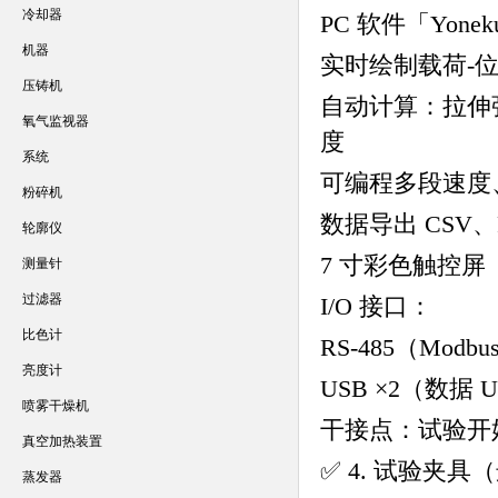
冷却器
PC 软件「Yonekur
机器
实时绘制载荷-
压铸机
自动计算：拉伸
氧气监视器
度
系统
可编程多段速度
粉碎机
数据导出 CSV、
轮廓仪
7 寸彩色触控屏
测量针
过滤器
I/O 接口：
比色计
RS-485（Modbu
亮度计
USB ×2（数据
喷雾干燥机
干接点：试验开始
真空加热装置
✅ 4. 试验夹具
蒸发器