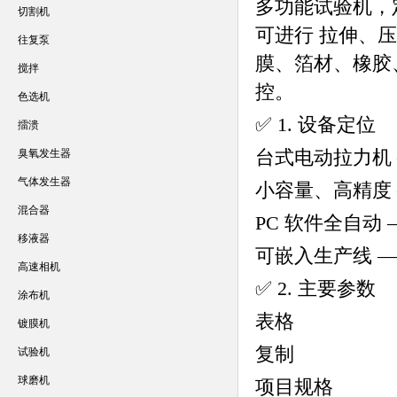
多功能试验机，
切割机
可进行 拉伸、
往复泵
膜、箔材、橡胶
搅拌
控。
色选机
✅ 1. 设备定位
擂溃
台式电动拉力机
臭氧发生器
气体发生器
小容量、高精度 
混合器
PC 软件全自动
移液器
可嵌入生产线 —— 
高速相机
✅ 2. 主要参数
涂布机
表格
镀膜机
复制
试验机
球磨机
项目
规格