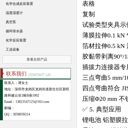
表格
化学合成反应装置
复制
温度湿度计
真空泵
试验类型
夹具示
循环排水器
薄膜拉伸
0.1 k
化学反应装置
箔材拉伸
0.5 
工业设备
胶黏带剥离
90°
查看全部产品
插拔力
连接器专用
联系我们
三点弯曲
5 mm/
联系人：谭女士
四点弯曲
符合 JIS
地址：深圳市龙岗区龙岗街道新生社区新旺
路和健云谷2栋B座1002
压缩
Φ20 mm
Email：13823147125@163.com
✅ 5. 典型应用
邮编：
QQ：
3058039214
锂电池 铝塑膜