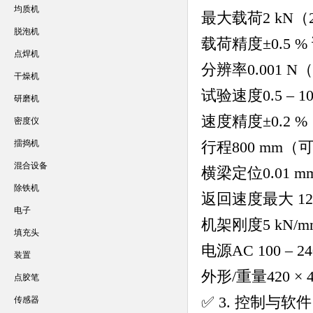
均质机
最大载荷
2 kN（2
脱泡机
载荷精度
±0.5 
点焊机
分辨率
0.001 N
干燥机
试验速度
0.5 –
研磨机
速度精度
±0.2 %
密度仪
擂捣机
行程
800 mm（
混合设备
横梁定位
0.01
除铁机
返回速度
最大 12
电子
机架刚度
5 kN/
填充头
电源
AC 100 – 2
装置
外形/重量
420 × 
点胶笔
✅ 3. 控制与软件
传感器