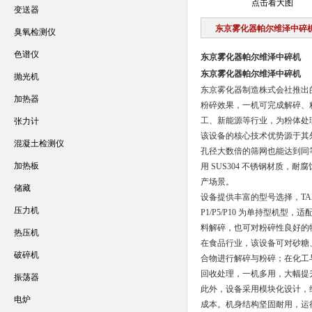
点击看大图
变送器
东京雾化器帕尔维泽中碎
臭氧检测仪
色谱仪
东京雾化器帕尔维泽中碎机
东京雾化器帕尔维泽中碎机
抛光机
东京雾化器制造株式会社推出
加热器
粉碎效果，一机可完成解碎、
工、新能源等行业，为粉体处
张力计
该设备的核心技术优势源于其外
混凝土检测仪
孔径大数倍的筛网也能达到同
加热板
用 SUS304 不锈钢材质，
产场景。
储藏
设备提供丰富的型号选择，TAP-P
压力机
P1/P5/P10 为单持型机
料解碎，也可对粉碎性良好的
热压机
在食品行业，该设备可对砂糖
破碎机
合物进行解碎与粉碎；在化工
回收处理，一机多用，大幅提
振荡器
此外，设备采用模块化设计，
电炉
成本。机身结构坚固耐用，运