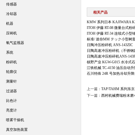
传感器
相关产品
冷却器
KMW 系列日本 KAJIWARA
机器
ITOH 伊藤 RT-08 微量台式粉
压铸机
ITOH 伊藤 RT-34 连续式小
标准/ 迷你MM テック小型
氧气监视器
日陶冲压粉碎机 ANS-143ZIC
日陶高速冲压粉碎机（不锈钢款）
系统
日陶高速冲压粉碎机ANS-143P
粉碎机
槙野产业 KGW-G015 水冷
江铁机械 TC-4150 油压自
轮廓仪
石川特殊 24R 号加热冷却升
测量针
上一篇：
TAP/TAHM 系列
过滤器
下一篇：
西村机械费瑞粉末磨
比色计
亮度计
喷雾干燥机
真空加热装置