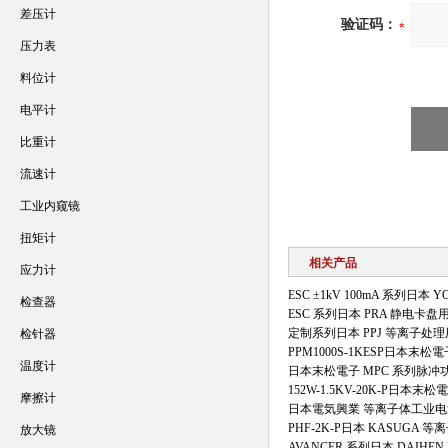
差压计
验证码：
压力表
料位计
电平计
比重计
流速计
工业内窥镜
扭矩计
相关产品
应力计
ESC ±1kV 100mA 系列日
检查器
ESC 系列日本 PRA 静电卡
定制系列日本 PPJ 等离子处
检针器
PPM1000S-1KESP日本末
温度计
日本末松電子 MPC 系列脉冲
152W-1.5KV-20K-P日
摩擦计
日本電気興業 等离子体工业电
PHF-2K-P日本 KASUGA
放大镜
AVANCER 系列日本 DAIH