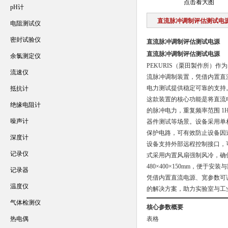
点击看大图
pH计
直流脉冲调制评估测试电
电阻测试仪
密封试验仪
直流脉冲调制评估测试电源
直流脉冲调制评估测试电源
余氯测定仪
PEKURIS（栗田製作所）
流速仪
流脉冲调制装置，凭借内置直
电力测试提供稳定可靠的支持
抵抗计
这款装置的核心功能是将直流电
绝缘电阻计
的脉冲电力，重复频率范围 1H
噪声计
器件测试等场景。设备采用单相 
保护电路，可有效防止设备因
深度计
设备支持外部远程控制接口，
记录仪
式采用内置风扇强制风冷，确
480×400×150mm，便
记录器
凭借内置直流电源、宽参数可调
温度仪
的解决方案，助力实验室与工
气体检测仪
核心参数概要
热电偶
表格