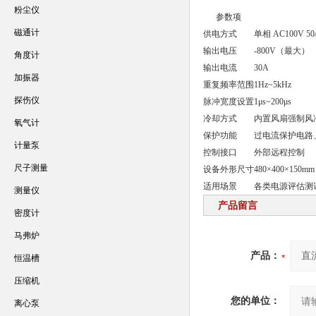
粉尘仪
参数项
磁通计
供电方式
单相 AC100V 50/
输出电压
-800V（最大）
角度计
输出电流
30A
加振器
重复频率范围
1Hz~5kHz
探伤仪
脉冲宽度设置
1μs~200μs
冷却方式
内置风扇强制风
氧气计
保护功能
过电流保护电路
计量泵
控制接口
外部远程控制
尺子测量
设备外形尺寸
480×400×150mm
适用场景
各类电源评估测
测量仪
产品留言
密度计
马弗炉
产品：
恒温槽
压缩机
您的单位：
离心泵