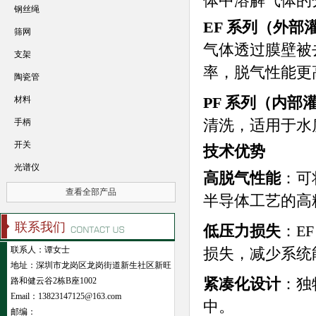
体中溶解气体的
钢丝绳
EF 系列（外部
筛网
气体透过膜壁被
支架
率，脱气性能更
陶瓷管
PF 系列（内部
材料
清洗，适用于水
手柄
开关
技术优势
光谱仪
高脱气性能
：可
查看全部产品
半导体工艺的高
联系我们
低压力损失
：E
联系人：谭女士
损失，减少系统
地址：深圳市龙岗区龙岗街道新生社区新旺
紧凑化设计
：独
路和健云谷2栋B座1002
Email：13823147125@163.com
中。
邮编：