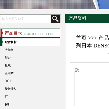
产品资料
产品目录
首页
>>>
产品
配件耗材
列日本 DENS
冷却板
架台
量规
基准片
阀门
旋转接头
灯
探针