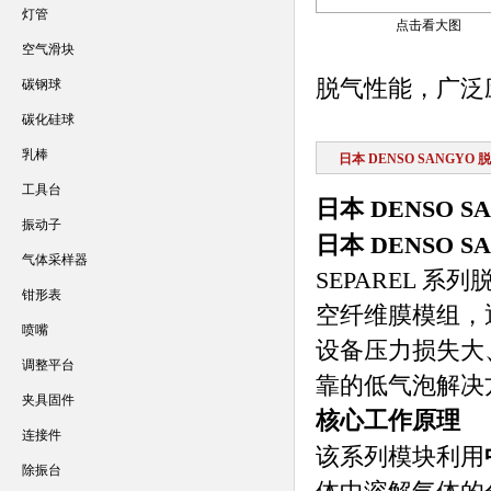
灯管
点击看大图
空气滑块
脱气性能，广泛
碳钢球
碳化硅球
乳棒
日本 DENSO SANGYO
工具台
日本 DENSO 
振动子
日本 DENSO 
气体采样器
SEPAREL 
钳形表
空纤维膜模组，
喷嘴
设备压力损失大
调整平台
靠的低气泡解决
夹具固件
核心工作原理
连接件
该系列模块利用
除振台