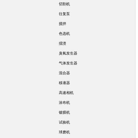
切割机
往复泵
搅拌
色选机
擂溃
臭氧发生器
气体发生器
混合器
移液器
高速相机
涂布机
镀膜机
试验机
球磨机