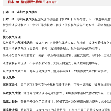
日本 DIC 溶剂用脱气模组
的详细介绍
日本 DIC 溶剂用脱气模组
日本 DIC 溶剂用脱气模组
这款脱气模组是日本 DIC 针对半导体、LCD 制造中
树脂接液设计和 PTFE 中空纤维膜技术，解决了传统脱气设备不耐腐蚀、易堵塞
案。
核心脱气原理
模组采用
内部灌流结构
：液体在 PTFE 管状气体透过膜内部流动，膜外部通过真
液体中溶解的气体（如氧气、氮气）透过膜壁去除。这种结构的优势在于：
接液部分全为氟树脂材质，耐酸、碱及有机溶剂腐蚀，适配光刻胶、溶剂等工艺流
液体在膜管内流动，不易被杂质堵塞，支持反向清洗，延长模组使用寿命。
真空侧抽气效率高，可实现高效脱气，满足半导体工艺对流体含气量的严苛要求。
技术优势
高耐腐蚀性
：采用 PTFE 脱气膜与全氟树脂接液结构，可安全处理酸、碱及有机
高效脱气性能
：通过内部灌流设计与真空抽气，可将液体中溶解气体浓度降至工艺
低压力损失
：部分型号优化了流道设计，降低了流体通过模组的压力损失，减少系
宽流量适配
：系列覆盖 1~500mL/min 的流量范围，可根据不同工艺需求选择合适