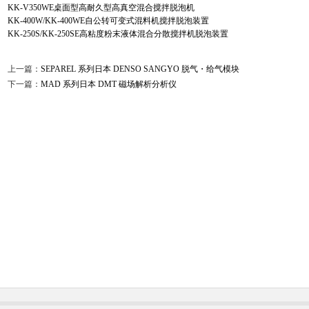
KK-V350WE桌面型高耐久型高真空混合搅拌脱泡机
KK-400W/KK-400WE自公转可变式混料机搅拌脱泡装置
KK-250S/KK-250SE高粘度粉末液体混合分散搅拌机脱泡装置
上一篇：
SEPAREL 系列日本 DENSO SANGYO 脱气・给气模块
下一篇：
MAD 系列日本 DMT 磁场解析分析仪