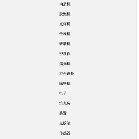
均质机
脱泡机
点焊机
干燥机
研磨机
密度仪
擂捣机
混合设备
除铁机
电子
填充头
装置
点胶笔
传感器