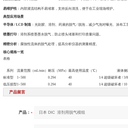
易维护性
：内部灌流结构不易堵塞，支持反向清洗，便于在工业现场维护。
典型应用场景
半导体 / LCD 制造
：光刻胶、溶剂、药液的脱气 / 脱泡，减少气泡对曝光、涂布工
喷墨打印
：溶剂系喷墨墨水脱气，防止喷头堵塞和打印质量问题。
精密分析
：腐蚀性流体的脱气处理，提高分析仪器的测量精度。
核心规格一览
表格
系列
流量范围（mL/min）
耐压（MPa）
最高使用温度（℃）
液体侧
标准型
1~500
0.294
40
1/4 超级破坏者 / 3
低压损型
1~500
0.294
40
1/4 超级破坏者 / 
产品留言
产品：