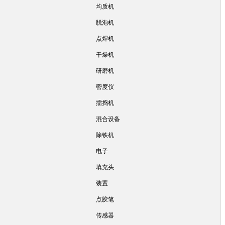
均质机
脱泡机
点焊机
干燥机
研磨机
密度仪
擂捣机
混合设备
除铁机
电子
填充头
装置
点胶笔
传感器