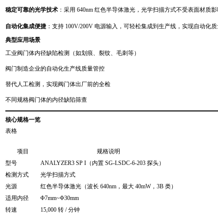
稳定可靠的光学技术
：采用 640nm 红色半导体激光，光学扫描方式不受表面材质
自动化集成便捷
：支持 100V/200V 电源输入，可轻松集成到生产线，实现自动化
典型应用场景
工业阀门体内径缺陷检测（如划痕、裂纹、毛刺等）
阀门制造企业的自动化生产线质量管控
替代人工检测，实现阀门体出厂前的全检
不同规格阀门体的内径缺陷筛查
核心规格一览
表格
项目
规格说明
型号
ANALYZER3 SP I（内置 SG-LSDC-6-203 探头）
检测方式
光学扫描方式
光源
红色半导体激光（波长 640nm，最大 40mW，3B 类）
适用内径
Φ7mm~Φ30mm
转速
15,000 转 / 分钟