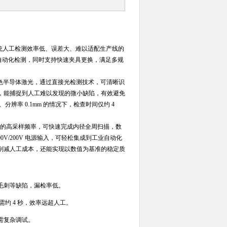
传统人工检测效率低、误差大、难以适配生产线的
度自动化检测，同时支持快速夹具更换，满足多规
W 的红色半导体激光，通过直接光检测技术，可清晰识
m，能捕捉到人工难以发现的微小缺陷，有效避免
辨率 0.1mm 的情况下，检查时间仅约 4
0kHz 的高采样频率，可快速完成内径全周扫描，数
0V/200V 电源输入，可轻松集成到工业自动化
削减人工成本，还能实现以数值为基准的稳定质
。
、毛刺等缺陷，漏检率低。
检测仅需约 4 秒，效率远超人工。
需复杂调试。