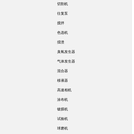
切割机
往复泵
搅拌
色选机
擂溃
臭氧发生器
气体发生器
混合器
移液器
高速相机
涂布机
镀膜机
试验机
球磨机