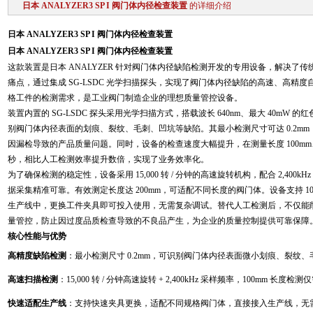
日本 ANALYZER3 SP I 阀门体内径检查装置
的详细介绍
日本 ANALYZER3 SP I 阀门体内径检查装置
日本 ANALYZER3 SP I 阀门体内径检查装置
这款装置是日本 ANALYZER 针对阀门体内径缺陷检测开发的专用设备，解决了
痛点，通过集成 SG-LSDC 光学扫描探头，实现了阀门体内径缺陷的高速、高精
格工件的检测需求，是工业阀门制造企业的理想质量管控设备。
装置内置的 SG-LSDC 探头采用光学扫描方式，搭载波长 640nm、最大 40m
别阀门体内径表面的划痕、裂纹、毛刺、凹坑等缺陷。其最小检测尺寸可达 0.2m
因漏检导致的产品质量问题。同时，设备的检查速度大幅提升，在测量长度 100mm、分
秒，相比人工检测效率提升数倍，实现了业务效率化。
为了确保检测的稳定性，设备采用 15,000 转 / 分钟的高速旋转机构，配合 2,40
据采集精准可靠。有效测定长度达 200mm，可适配不同长度的阀门体。设备支持 10
生产线中，更换工件夹具即可投入使用，无需复杂调试。替代人工检测后，不仅能
量管控，防止因过度品质检查导致的不良品产生，为企业的质量控制提供可靠保障
核心性能与优势
高精度缺陷检测
：最小检测尺寸 0.2mm，可识别阀门体内径表面微小划痕、裂纹
高速扫描检测
：15,000 转 / 分钟高速旋转 + 2,400kHz 采样频率，100mm 长度
快速适配生产线
：支持快速夹具更换，适配不同规格阀门体，直接接入生产线，无