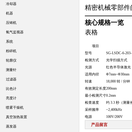
冷却器
精密机械零部件
机器
核心规格一览
压铸机
表格
氧气监视器
系统
项目
粉碎机
型号
SG-LSDC-6-203
检测方式
光学扫描方式
轮廓仪
光源
红色半导体激光（波
测量针
适用内径
Φ7mm~Φ30mm
过滤器
转速
18,000 转 / 分钟
有效测定长度
200mm
比色计
最小检测尺寸
0.2mm
亮度计
检查速度
约 3.3 秒（测量
喷雾干燥机
采样频率
~2,400kHz
电源
100V/200V
真空加热装置
产品留言
蒸发器