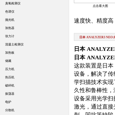
臭氧检测仪
点击看大图
色谱仪
速度快、精度高
抛光机
加热器
张力计
日本 ANALYZER3 NE
混凝土检测仪
日本 ANALYZ
加热板
日本 ANALYZ
储藏
这款装置是日本 
压力机
设备，解决了传
热压机
学扫描技术实现
破碎机
久性和鲁棒性，
振荡器
设备采用光学扫描
电炉
激光，通过直接
分散机
刺、凹坑等缺陷