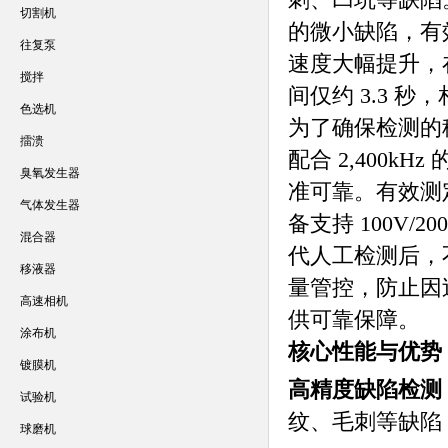
切割机
的微小缺陷，有
往复泵
速度大幅提升，在
搅拌
间仅约 3.3 
色选机
为了确保检测的稳
擂溃
配合 2,400
臭氧发生器
准可靠。有效测
气体发生器
备支持 100V
混合器
代人工检测后，
移液器
量管控，防止因
高速相机
供可靠保障。
涂布机
核心性能与优势
镀膜机
高精度缺陷检测
试验机
纹、毛刺等缺陷
球磨机