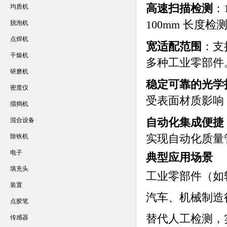
高速扫描检测
：1
均质机
100mm 长度检
脱泡机
点焊机
宽适配范围
：支
干燥机
多种工业零部件
研磨机
稳定可靠的光学
密度仪
受表面材质影响
擂捣机
自动化集成便捷
混合设备
实现自动化质量
除铁机
电子
典型应用场景
填充头
工业零部件（如
装置
汽车、机械制造
点胶笔
替代人工检测，
传感器