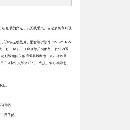
分析繁琐的痛点，以无线采集、自动解析和可视
式传输振动数据。配套解析软件 MVP-VD2-S
转换为位移、速度、加速度等关键参数。软件内置
超过设定阈值的通道将以红色 “NG" 标识显
助用户轻松识别设备松动、磨损、偏心等隐患。
备上。
。
据可靠性。
态一目了然。