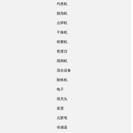
均质机
脱泡机
点焊机
干燥机
研磨机
密度仪
擂捣机
混合设备
除铁机
电子
填充头
装置
点胶笔
传感器