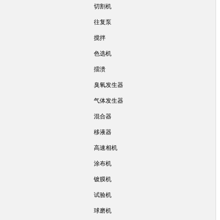
切割机
往复泵
搅拌
色选机
擂溃
臭氧发生器
气体发生器
混合器
移液器
高速相机
涂布机
镀膜机
试验机
球磨机