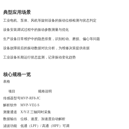
典型应用场景
工业电机、泵体、风机等旋转设备的振动位移检测与状态判定
设备安装调试过程中的振动参数测量与优化
生产设备日常维护中的隐患排查，识别松动、磨损、偏心等问题
设备故障前后的振动数据对比分析，为维修决策提供依据
工业设备长期运行状态监测，记录振动变化趋势
核心规格一览
表格
项目
规格说明
传感器型号
MVP-RF8-JC
解析软件
MVP-VD2-S
测量通道
X/Y/Z 三轴同时采集
数据输出
位移、速度、加速度自动解析
滤波功能
低通（LPF）/ 高通（HPF）可调