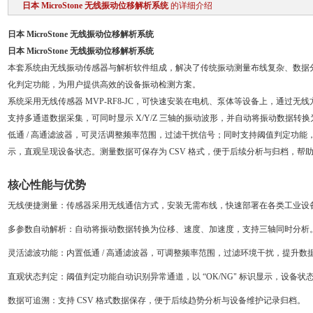
日本 MicroStone 无线振动位移解析系统
的详细介绍
日本 MicroStone 无线振动位移解析系统
日本 MicroStone 无线振动位移解析系统
本套系统由无线振动传感器与解析软件组成，解决了传统振动测量布线复杂、数据
化判定功能，为用户提供高效的设备振动检测方案。
系统采用无线传感器 MVP-RF8-JC，可快速安装在电机、泵体等设备上，通过无线方
支持多通道数据采集，可同时显示 X/Y/Z 三轴的振动波形，并自动将振动数据
低通 / 高通滤波器，可灵活调整频率范围，过滤干扰信号；同时支持阈值判定功能，
示，直观呈现设备状态。测量数据可保存为 CSV 格式，便于后续分析与归档，帮
核心性能与优势
无线便捷测量
：传感器采用无线通信方式，安装无需布线，快速部署在各类工业设
多参数自动解析
：自动将振动数据转换为位移、速度、加速度，支持三轴同时分析
灵活滤波功能
：内置低通 / 高通滤波器，可调整频率范围，过滤环境干扰，提升数
直观状态判定
：阈值判定功能自动识别异常通道，以 “OK/NG" 标识显示，设备状
数据可追溯
：支持 CSV 格式数据保存，便于后续趋势分析与设备维护记录归档。