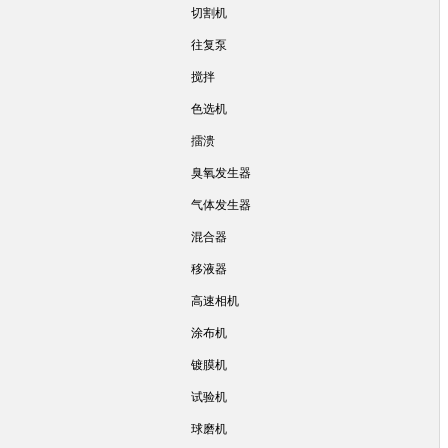
切割机
往复泵
搅拌
色选机
擂溃
臭氧发生器
气体发生器
混合器
移液器
高速相机
涂布机
镀膜机
试验机
球磨机