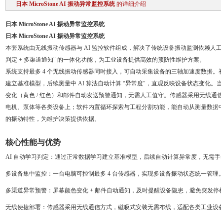
日本 MicroStone AI 振动异常监控系统
的详细介绍
日本 MicroStone AI 振动异常监控系统
日本 MicroStone AI 振动异常监控系统
本套系统由无线振动传感器与 AI 监控软件组成，解决了传统设备振动监测依赖人工分
判定 + 多渠道通知" 的一体化功能，为工业设备提供高效的预防性维护方案。
系统支持最多 4 个无线振动传感器同时接入，可自动采集设备的三轴加速度数据。初
建立基准模型，后续测量中 AI 算法自动计算 “异常度"，直观反映设备状态变化
变化（黄色 / 红色）和邮件自动发送预警通知，无需人工值守。传感器采用无线
电机、泵体等各类设备上；软件内置循环探索与工程分割功能，能自动从测量数据
的振动特性，为维护决策提供依据。
核心性能与优势
AI 自动学习判定
：通过正常数据学习建立基准模型，后续自动计算异常度，无需手
多设备集中监控
：一台电脑可控制最多 4 台传感器，实现多设备振动状态统一管理
多渠道异常预警
：屏幕颜色变化 + 邮件自动通知，及时提醒设备隐患，避免突发停
无线便捷部署
：传感器采用无线通信方式，磁吸式安装无需布线，适配各类工业设