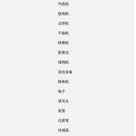
均质机
脱泡机
点焊机
干燥机
研磨机
密度仪
擂捣机
混合设备
除铁机
电子
填充头
装置
点胶笔
传感器