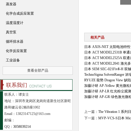
蒸发器
化学合成反应装置
温度湿度计
真空泵
相关产品
循环排水器
日本 AXIS‑NET 太阳电池特
化学反应装置
日本 ACT MODEL2531B 
日本 ACT MODEL2525A 
工业设备
日本 ACT MODEL2041 
日本 SEM SEC-021FivⅡ-
查看全部产品
TechnoSigma SolventRange
RYUZE 龍勢 Dragon View
联系我们
加藤计研 AP-Yellow 黄光微
加藤计研 AP-LR 红光粉尘观
联系人：谭女士
加藤计研 AP-GR 绿色激光
地址：深圳市龙岗区龙岗街道新生社区新旺
路和健云谷2栋B座1002
上一篇：
The Vibration 1 
Email：13823147125@163.com
下一篇：
MVP-VCS-S日本 M
邮编：
QQ：
3058039214