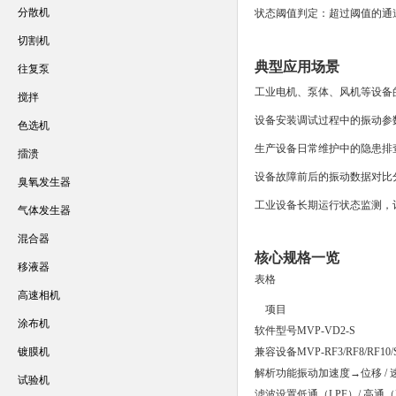
分散机
状态阈值判定
：超过阈值的通
切割机
典型应用场景
往复泵
工业电机、泵体、风机等设备
搅拌
设备安装调试过程中的振动参
色选机
生产设备日常维护中的隐患排
擂溃
设备故障前后的振动数据对比
臭氧发生器
工业设备长期运行状态监测，
气体发生器
混合器
核心规格一览
移液器
表格
高速相机
项目
涂布机
软件型号
MVP-VD2-S
镀膜机
兼容设备
MVP-RF3/RF8/
解析功能
振动加速度→位移 /
试验机
滤波设置
低通（LPF）/ 高通（