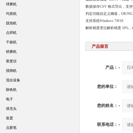
球磨机
数据保存
CSV 格式导出，支
均质机
判定功能
自定义阈值，OK/NG
支持系统
Windows 7/8/10
脱泡机
解析精度
变位解析精度 10%，
点焊机
干燥机
产品留言
研磨机
密度仪
产品：
擂捣机
混合设备
您的单位：
除铁机
电子
您的姓名：
填充头
装置
联系电话：
点胶笔