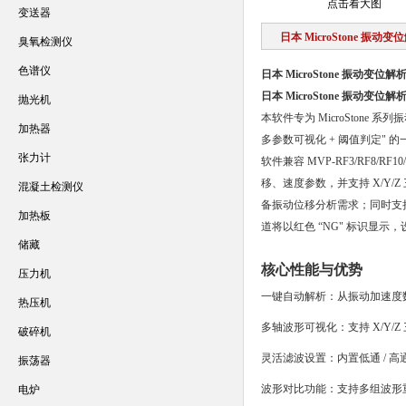
点击看大图
变送器
日本 MicroStone 振
臭氧检测仪
色谱仪
日本 MicroStone 振动变位
日本 MicroStone 振动变位
抛光机
本软件专为 MicroSton
加热器
多参数可视化 + 阈值判定"
张力计
软件兼容 MVP-RF3/RF8
移、速度参数，并支持 X/Y/
混凝土检测仪
备振动位移分析需求；同时支
加热板
道将以红色 “NG" 标识显示
储藏
核心性能与优势
压力机
一键自动解析
：从振动加速度
热压机
多轴波形可视化
：支持 X/Y
破碎机
灵活滤波设置
：内置低通 /
振荡器
波形对比功能
：支持多组波形
电炉