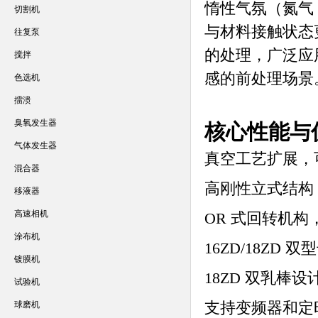
惰性气氛（氮气
切割机
与材料接触状态
往复泵
的处理，广泛应
搅拌
感的前处理场景
色选机
擂溃
臭氧发生器
核心性能与
气体发生器
真空工艺扩展，
混合器
高刚性立式结构
移液器
高速相机
OR 式回转机
涂布机
16ZD/18ZD
镀膜机
18ZD 双乳
试验机
支持变频器和定
球磨机