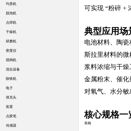
均质机
可实现 “粉碎 
脱泡机
点焊机
典型应用场
干燥机
电池材料、陶瓷
研磨机
密度仪
斯拉里材料的微
擂捣机
浆料浓缩与干燥
混合设备
金属粉末、催化
除铁机
电子
对氧气、水分敏
填充头
装置
核心规格一
点胶笔
表格
传感器