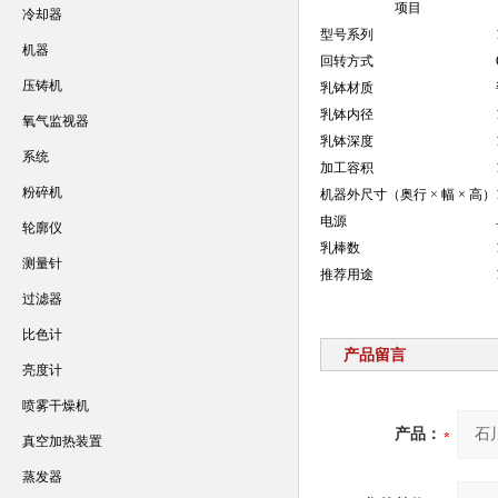
项目
冷却器
型号系列
机器
回转方式
压铸机
乳钵材质
乳钵内径
氧气监视器
乳钵深度
系统
加工容积
粉碎机
机器外尺寸（奥行 × 幅 × 高）
电源
轮廓仪
乳棒数
测量针
推荐用途
过滤器
比色计
产品留言
亮度计
喷雾干燥机
产品：
真空加热装置
蒸发器