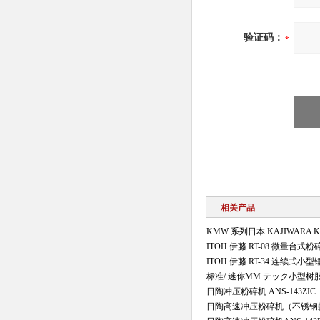
验证码：
相关产品
KMW 系列日本 KAJIWARA
ITOH 伊藤 RT-08 微量台式粉
ITOH 伊藤 RT-34 连续式小
标准/ 迷你MM テック小型
日陶冲压粉碎机 ANS-143ZIC
日陶高速冲压粉碎机（不锈钢款）