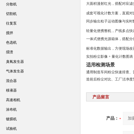
大面积漫射红光，搭配对应滤
分散机
成套可视化计数方案，直观对
切割机
同步输出粒子运动图像与实时
往复泵
轻量化便携整机，产线多点快
搅拌
一体式便携光源箱体，搭配分
色选机
标准化数据输出，方便现场改
擂溃
实拍粉尘影像 + 量化计数图
臭氧发生器
适用检测场景
气体发生器
通用制造车间粉尘快速排查、
造前后粉尘对比、工厂洁净度
混合器
移液器
产品留言
高速相机
涂布机
产品：
镀膜机
试验机