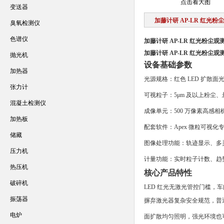
点击看大图
变送器
加藤计研 AP-LR 红光粉
臭氧检测仪
色谱仪
加藤计研 AP-LR 红光粉尘观
加藤计研 AP-LR 红光粉尘观
抛光机
设备基础参数
加热器
光源规格：红色 LED 扩散
张力计
可视粒子：5μm 及以上粉尘
混凝土检测仪
成像单元：500 万像素高感相机，
加热板
配套软件：Apex 微粒可视化
储藏
图像处理功能：轨迹显示、多灵
压力机
计量功能：实时粒子计数、趋势
热压机
核心产品特性
破碎机
LED 红光无激光管控门槛，
振荡器
摒弃激光器复杂安全规范，普
电炉
面扩散均匀照明，强光环境也