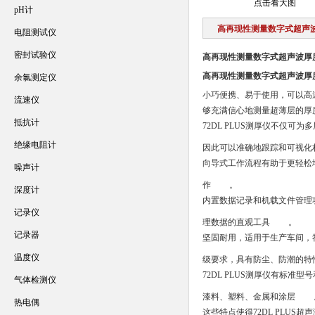
点击看大图
pH计
高再现性测量数字式超声
电阻测试仪
密封试验仪
高再现性测量数字式超声波厚
高再现性测量数字式超声波厚
余氯测定仪
小巧便携、易于使用，可以高
流速仪
够充满信心地测量超薄层的厚
抵抗计
72DL PLUS测厚仪不仅
绝缘电阻计
因此可以准确地跟踪和可视化
向导式工作流程有助于更轻松
噪声计
作
。
深度计
内置数据记录和机载文件管理
记录仪
理数据的直观工具
。
记录器
坚固耐用，适用于生产车间，符合
温度仪
级要求，具有防尘、防潮的特
72DL PLUS测厚仪有标准
气体检测仪
漆料、塑料、金属和涂层
热电偶
这些特点使得72DL PLU