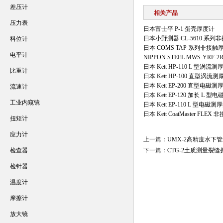
差压计
相关产品
压力表
日本富士平 P-1 蛋壳厚度计
日本小野测器 CL-5610 系
料位计
日本 COMS TAP 系列非接
电平计
NIPPON STEEL MWS-YRF
日本 Kett HP-110 L 型涡流
比重计
日本 Kett HP-100 直型涡流
日本 Kett EP-200 直型电磁
流速计
日本 Kett EP-120 加长 L 
工业内窥镜
日本 Kett EP-110 L 型电磁测
日本 Kett CoatMaster FLE
扭矩计
应力计
上一篇：
UMX-2高精度水下
检查器
下一篇：
CTG-2土质测量裂
检针器
温度计
摩擦计
放大镜