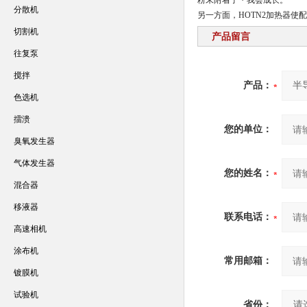
粉末附着了・我会成长。
分散机
另一方面，HOTN2加热器
切割机
产品留言
往复泵
搅拌
产品：
色选机
擂溃
您的单位：
臭氧发生器
气体发生器
您的姓名：
混合器
移液器
联系电话：
高速相机
涂布机
常用邮箱：
镀膜机
试验机
省份：