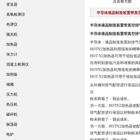
点击看大图
变送器
半导体液晶制造装置带真
臭氧检测仪
色谱仪
半导体液晶制造装置带真空排
半导体液晶制造装置带真空排
抛光机
半导体・液晶制造装置的排气
加热器
HOTN2加热器利用现有的稀
张力计
HOT N2加热器可用于缩短
在而时刻面临污染和堵塞的风
混凝土检测仪
HOTN2加热器利用现有的稀
加热板
HOT N2加热器可用于缩短
储藏
从外侧对排气配管进行保温以
位
压力机
粉末附着了・我会成长。
热压机
另一方面，HOTN2加热器
排气配管进行保温以抑制粉末
破碎机
粉末附着了・我会成长。
振荡器
另一方面，HOTN2加热器
排气配管进行保温以抑制粉末
电炉