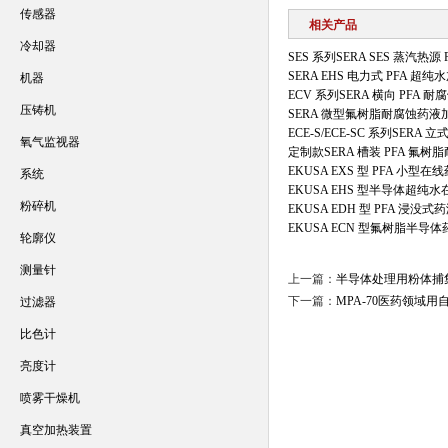
传感器
相关产品
冷却器
SES 系列SERA SES 蒸汽热源
SERA EHS 电力式 PFA 超
机器
ECV 系列SERA 横向 PFA 
压铸机
SERA 微型氟树脂耐腐蚀药液
ECE-S/ECE-SC 系列SERA
氧气监视器
定制款SERA 槽装 PFA 氟
EKUSA EXS 型 PFA 小型
系统
EKUSA EHS 型半导体超纯
粉碎机
EKUSA EDH 型 PFA 浸没
EKUSA ECN 型氟树脂半导
轮廓仪
测量针
上一篇：
半导体处理用粉体捕
下一篇：
MPA-70医药领域
过滤器
比色计
亮度计
喷雾干燥机
真空加热装置