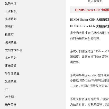
点击看大图
光功率计
HINDS Exicor GEN
工业相机
光源系列
HINDS Exicor GEN 大
HINDS Exicor GEN 大
照明灯
是专为大尺寸光学材料检测打造
检查灯
品的高精度双折射检测。
照明装置
太阳能模拟器
系统可扫描区域达 1150mm
测精度。设备支持可选的高速 Sc
光点照射
测效率。
露光装置
半导体装置
系统与早期 generatio
备搭载 PEMLabs™光弹性调制器
光源装置
±0.05°，可同时测量双折射
led
led光源
系统支持多项可选配置，包括
力估算计算、定制系统等，满
光学仪器