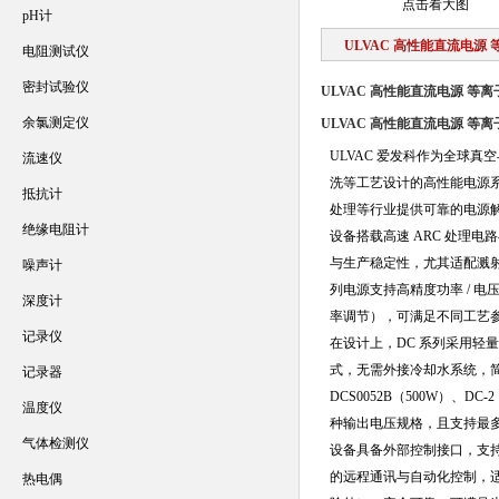
点击看大图
pH计
ULVAC 高性能直流电源
电阻测试仪
密封试验仪
ULVAC 高性能直流电源 等
余氯测定仪
ULVAC 高性能直流电源 等
ULVAC 爱发科作为全球
流速仪
洗等工艺设计的高性能电源
抵抗计
处理等行业提供可靠的电源
绝缘电阻计
设备搭载高速 ARC 处理
与生产稳定性，尤其适配溅
噪声计
列电源支持高精度功率 / 电压
深度计
率调节），可满足不同工艺
记录仪
在设计上，DC 系列采用
式，无需外接冷却水系统，
记录器
DCS0052B（500W）、DC-
温度仪
种输出电压规格，且支持最多 
气体检测仪
设备具备外部控制接口，支持模拟
的远程通讯与自动化控制，适配智
热电偶