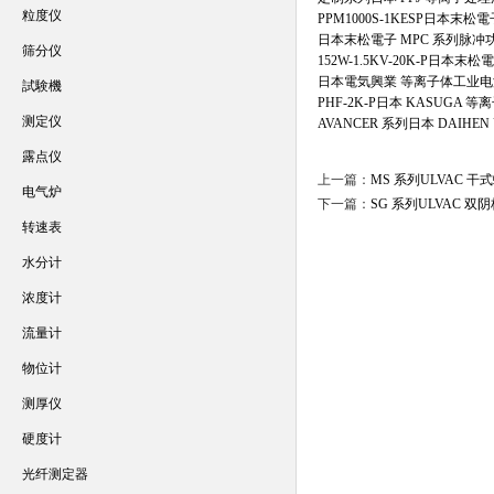
粒度仪
PPM1000S-1KESP日本末
日本末松電子 MPC 系列脉冲
筛分仪
152W-1.5KV-20K-P日
日本電気興業 等离子体工业电
試験機
PHF-2K-P日本 KASUGA
测定仪
AVANCER 系列日本 DAIH
露点仪
上一篇：
MS 系列ULVAC 
电气炉
下一篇：
SG 系列ULVAC 双
转速表
水分计
浓度计
流量计
物位计
测厚仪
硬度计
光纤测定器