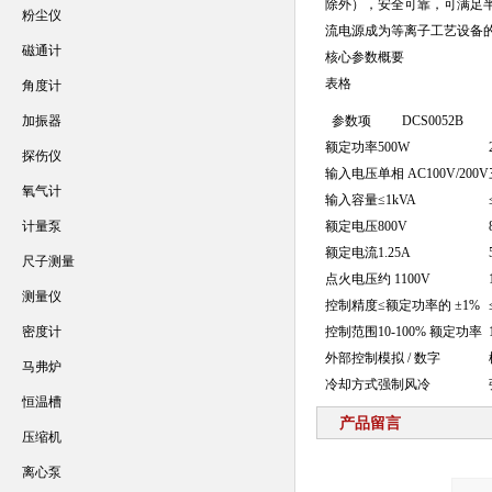
除外），安全可靠，可满足半
粉尘仪
流电源成为等离子工艺设备
磁通计
核心参数概要
表格
角度计
加振器
参数项
DCS0052B
额定功率
500W
探伤仪
输入电压
单相 AC100V/200V
氧气计
输入容量
≤1kVA
计量泵
额定电压
800V
额定电流
1.25A
尺子测量
点火电压
约 1100V
测量仪
控制精度
≤额定功率的 ±1%
密度计
控制范围
10-100% 额定功率
外部控制
模拟 / 数字
马弗炉
冷却方式
强制风冷
恒温槽
产品留言
压缩机
离心泵