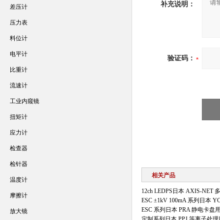
补充说明：
差压计
压力表
料位计
电平计
验证码：
比重计
流速计
工业内窥镜
扭矩计
应力计
检查器
检针器
相关产品
温度计
12ch LEDPS日本 AXIS‑N
摩擦计
ESC ±1kV 100mA 系列日
ESC 系列日本 PRA 静电卡
放大镜
定制系列日本 PPJ 等离子处