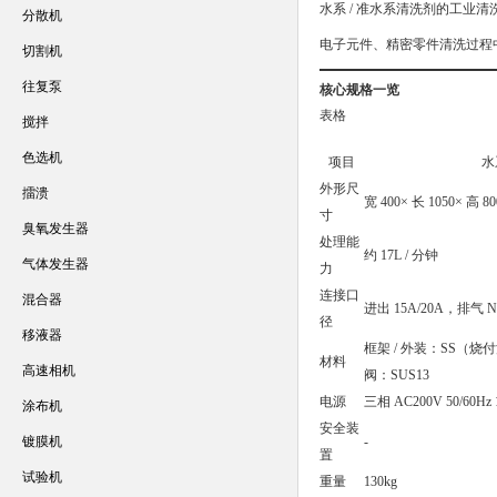
水系 / 准水系清洗剂的工业清
分散机
电子元件、精密零件清洗过程
切割机
往复泵
核心规格一览
表格
搅拌
色选机
项目
水
外形尺
擂溃
宽 400× 长 1050× 高 8
寸
臭氧发生器
处理能
约 17L / 分钟
气体发生器
力
连接口
混合器
进出 15A/20A，排气 NW
径
移液器
框架 / 外装：SS（烧
材料
高速相机
阀：SUS13
电源
三相 AC200V 50/60Hz 
涂布机
安全装
镀膜机
-
置
试验机
重量
130kg