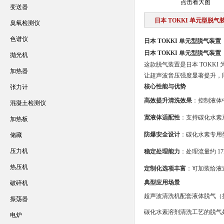
点击看大图
变送器
日本 TOKKI 单元型脱气
臭氧检测仪
色谱仪
日本 TOKKI 单元型脱气装置
日本 TOKKI 单元型脱气装置
抛光机
这款脱气装置是日本 TOKK
加热器
让超声波音压强度显著提升，
核心性能与优势
张力计
高效提升清洗效果
：控制液体
混凝土检测仪
宽液体适配性
：支持碳化水素
加热板
防爆安全设计
：碳化水素专用
储藏
压力机
稳定处理能力
：处理流量约 1
热压机
定制化选项丰富
：可加装给液
典型应用场景
破碎机
超声波清洗机配套液体脱气（
振荡器
碳化水素溶剂清洗工艺的脱气
电炉