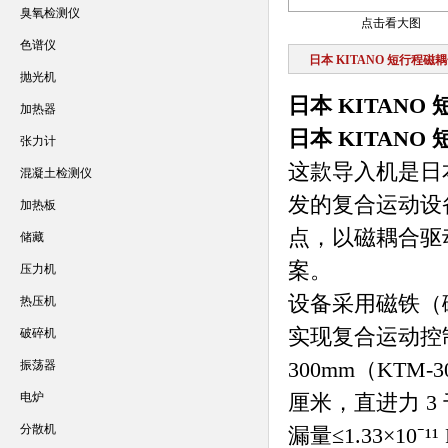
臭氧检测仪
点击看大图
色谱仪
日本 KITANO 短行程磁
抛光机
日本 KITAN
加热器
日本 KITAN
张力计
这款导入机是日本
混凝土检测仪
发的复合运动设
加热板
点，以磁耦合驱
储藏
案。
压力机
设备采用磁铁（
热压机
实现复合运动控制
破碎机
300mm（KTM
振荡器
电炉
厘米，直进力 
分散机
漏量≤1.33×1