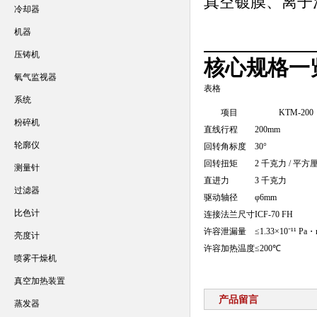
真空镀膜、离子
冷却器
机器
压铸机
核心规格一
氧气监视器
表格
系统
项目
KTM-200
粉碎机
直线行程
200mm
轮廓仪
回转角标度
30°
回转扭矩
2 千克力 / 平方
测量针
直进力
3 千克力
过滤器
驱动轴径
φ6mm
比色计
连接法兰尺寸
ICF-70 FH
许容泄漏量
≤1.33×10⁻¹¹ Pa・
亮度计
许容加热温度
≤200℃
喷雾干燥机
真空加热装置
产品留言
蒸发器