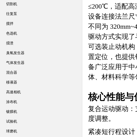
切割机
≤200℃，适配
往复泵
设备连接法兰尺寸为
搅拌
不同为 320m
色选机
驱动方式实现了
擂溃
可选装止动机构
臭氧发生器
置定位，也提供
气体发生器
备广泛应用于中
混合器
体、材料科学等
移液器
高速相机
核心性能与
涂布机
复合运动驱动
：
镀膜机
度调整。
试验机
紧凑短行程设计
球磨机