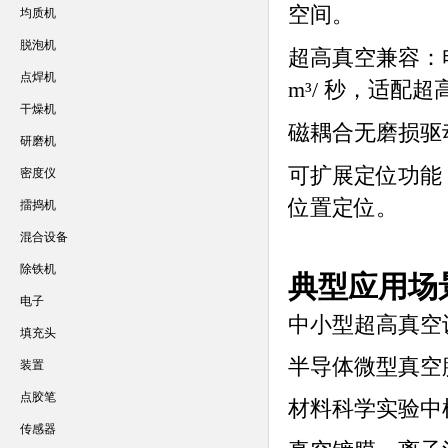
空间。
均质机
脱泡机
超高真空兼容
：
点焊机
m³/ 秒，适配
干燥机
磁耦合无磨损驱
研磨机
可扩展定位功能
密度仪
位置定位。
擂捣机
混合设备
除铁机
典型应用场
电子
中小型超高真空
填充头
半导体微型真空
装置
点胶笔
材料科学实验中
传感器