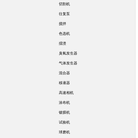
切割机
往复泵
搅拌
色选机
擂溃
臭氧发生器
气体发生器
混合器
移液器
高速相机
涂布机
镀膜机
试验机
球磨机