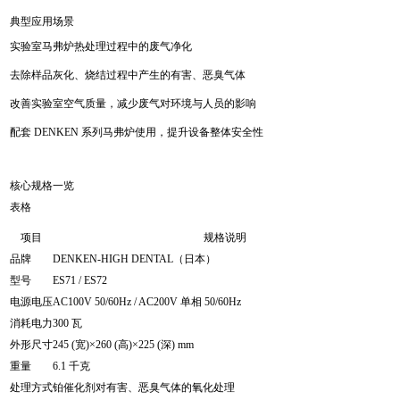
典型应用场景
实验室马弗炉热处理过程中的废气净化
去除样品灰化、烧结过程中产生的有害、恶臭气体
改善实验室空气质量，减少废气对环境与人员的影响
配套 DENKEN 系列马弗炉使用，提升设备整体安全性
核心规格一览
表格
项目
规格说明
品牌
DENKEN-HIGH DENTAL（日本）
型号
ES71 / ES72
电源电压
AC100V 50/60Hz / AC200V 单相 50/60Hz
消耗电力
300 瓦
外形尺寸
245 (宽)×260 (高)×225 (深) mm
重量
6.1 千克
处理方式
铂催化剂对有害、恶臭气体的氧化处理