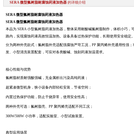
SERA 微型氟树脂耐腐蚀药液加热器
的详细介绍
SERA 微型氟树脂耐腐蚀药液加热器
SERA 微型氟树脂耐腐蚀药液加热器
本品为 SERA 小型氟树脂药液加热器，整体采用耐酸碱氟树脂制作，体积小巧
路内，实现腐蚀药液高效恒温加热。设备具备过热保护功能，长期使用安全稳定
分为两种外壳款式：氟树脂外壳适配强腐蚀严苛工况，PP 聚丙烯外壳通用性强；功率
发、小型清洗装置配套，可应对各类酸碱、蚀刻药液加温需求。
核心性能与优势
氟树脂材质耐强酸强碱，无金属析出污染高纯药液；
超紧凑微型机身，狭小设备内部轻松安装，节省空间；
内置过热保护功能，防止干烧异常，使用安全性高；
两种外壳可选：氟树脂壳、PP 聚丙烯壳适配不同工况；
300W/500W 小功率，适配实验室、小型试验装置。
典型应用场景