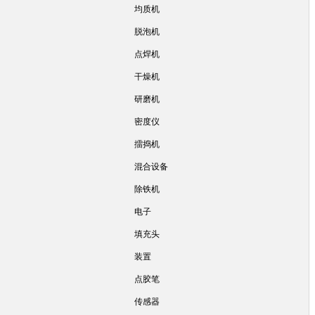
均质机
脱泡机
点焊机
干燥机
研磨机
密度仪
擂捣机
混合设备
除铁机
电子
填充头
装置
点胶笔
传感器