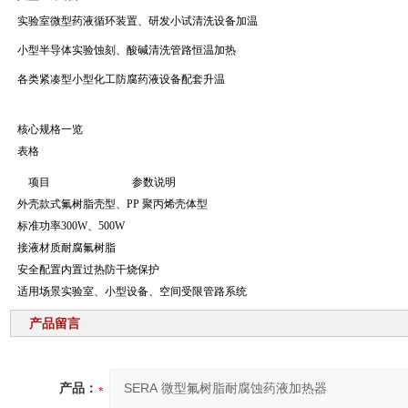
实验室微型药液循环装置、研发小试清洗设备加温
小型半导体实验蚀刻、酸碱清洗管路恒温加热
各类紧凑型小型化工防腐药液设备配套升温
核心规格一览
表格
项目
参数说明
外壳款式
氟树脂壳型、PP 聚丙烯壳体型
标准功率
300W、500W
接液材质
耐腐氟树脂
安全配置
内置过热防干烧保护
适用场景
实验室、小型设备、空间受限管路系统
产品留言
产品：