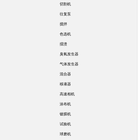
切割机
往复泵
搅拌
色选机
擂溃
臭氧发生器
气体发生器
混合器
移液器
高速相机
涂布机
镀膜机
试验机
球磨机