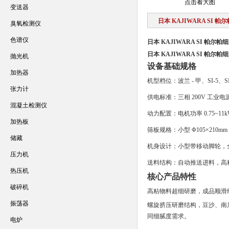
点击看大图
变送器
日本 KAJIWARA SI 
臭氧检测仪
色谱仪
日本 KAJIWARA SI 帕尔
日本 KAJIWARA SI 帕尔
抛光机
设备基础规格
加热器
机型档位：波兰 - 甲、SI-5、SI-8
张力计
供电标准：三相 200V 工业电
混凝土检测仪
动力配置：电机功率 0.75~1
加热板
筛板规格：小型 Φ105×210m
储藏
机身设计：小型带移动脚轮，
压力机
送料结构：自动推送进料，高
热压机
核心产品特性
破碎机
高粘物料超细研磨，成品顺滑
振荡器
螺旋挤压研磨结构，豆沙、南
同细腻度需求。
电炉