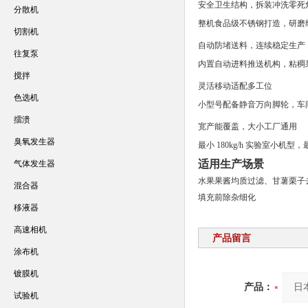
安全卫生结构，拆装冲洗零死
分散机
整机食品级不锈钢打造，研磨
切割机
自动防堵送料，连续稳定生产
往复泵
内置自动进料推送机构，粘稠
搅拌
灵活移动适配多工位
色选机
小型号配备静音万向脚轮，车
擂溃
宽产能覆盖，大小工厂通用
臭氧发生器
最小 180kg/h 实验室小机
适用生产场景
气体发生器
水果果酱均质过滤、甘薯栗子去
混合器
填充前除杂细化
移液器
高速相机
产品留言
涂布机
镀膜机
产品：
试验机