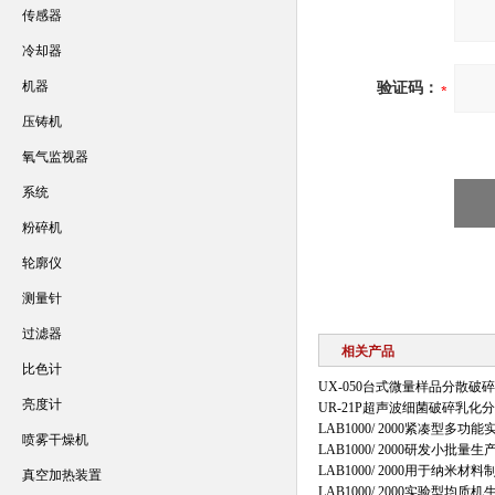
传感器
冷却器
机器
验证码：
压铸机
氧气监视器
系统
粉碎机
轮廓仪
测量针
过滤器
相关产品
比色计
UX-050台式微量样品分散破
亮度计
UR-21P超声波细菌破碎乳化
LAB1000/ 2000紧凑型
喷雾干燥机
LAB1000/ 2000研发小批
LAB1000/ 2000用于纳
真空加热装置
LAB1000/ 2000实验型均