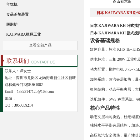
点击看大图
年糕机
日本 KAJIWARA KH 
食品杀菌装置
脱脂炉
日本 KAJIWARA KH 卧式
日本 KAJIWARA KH 卧式
KAJIWARA梶原工业
设备基础规格
查看全部产品
缸体容量：标准 KHS-1E~KHS-2
供电标准：三相 200V 工业电
联系我们
动力配置：搅拌电机 0.75~7.5k
联系人：谭女士
地址：深圳市龙岗区龙岗街道新生社区新旺
加热系统：蒸汽夹层加热，最高承压 
路和健云谷2栋B座1002
换热结构：动态平衡夹层，大
Email：13823147125@163.com
邮编：
选配组件：SWS 称重系统、
QQ：
3058039214
核心产品特性
动态夹层均匀换热，杜绝糊底
独特水平平衡夹层结构，加热
高压蒸汽安全供热，量产性价