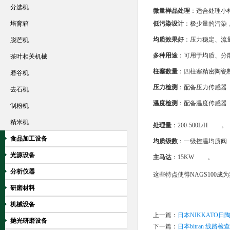
分选机
微量样品处理
：适合处理小
培育箱
低污染设计
：极少量的污染
均质效果好
：压力稳定、流
脱芒机
多种用途
：可用于均质、分
茶叶相关机械
柱塞数量
：四柱塞精密陶瓷
砻谷机
压力检测
：配备压力传感器
去石机
温度检测
：配备温度传感器
制粉机
精米机
处理量
：200-500L/H
。
食品加工设备
均质级数
：一级控温均质阀
光源设备
主马达
：15KW
。
分析仪器
这些特点使得NAGS100
研磨材料
机械设备
上一篇：
日本NIKKATO
抛光研磨设备
下一篇：
日本bitran 线