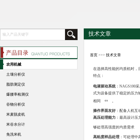
技术文章
产品目录
首页
>>>
技术文章
农用机械
在选择高性能的均质机时，日
土壤分析仪
特点：
脂肪测定仪
电液驱动系统
：NAGS1
式为设备提供了稳定的压力
爆腰率检测仪
相同
。
谷物分析仪
操作界面友好
：配备人机互
米麦脱皮机
高压处理能力
：最高设计压力
米谷水分计
够处理高强度的均质需求
免洗米机
高粘度样品处理
：可处理中高