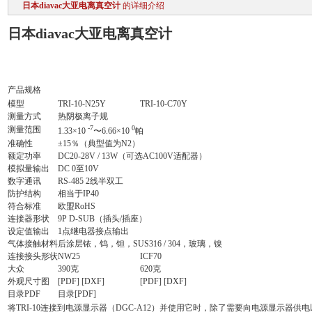
日本diavac大亚电离真空计
的详细介绍
日本diavac大亚电离真空计
产品规格
模型
TRI-10-N25Y
TRI-10-C70Y
测量方式
热阴极离子规
-7
0
测量范围
1.33×10
〜6.66×10
帕
准确性
±15％（典型值为N2）
额定功率
DC20-28V / 13W（可选AC100V适配器）
模拟量输出
DC 0至10V
数字通讯
RS-485 2线半双工
防护结构
相当于IP40
符合标准
欧盟RoHS
连接器形状
9P D-SUB（插头/插座）
设定值输出
1点继电器接点输出
气体接触材料
后涂层铱，钨，钽，SUS316 / 304，玻璃，镍
连接接头形状
NW25
ICF70
大众
390克
620克
外观尺寸图
[PDF] [DXF]
[PDF] [DXF]
目录PDF
目录[PDF]
将TRI-10连接到电源显示器（DGC-A12）并使用它时，除了需要向电源显示器供电以