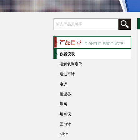
产品目录
仪器仪表
溶解氧测定仪
透过率计
电源
恒温器
蝶阀
熔点仪
圧力计
pH计