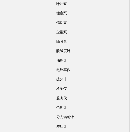
叶片泵
柱塞泵
蠕动泵
定量泵
隔膜泵
酸碱度计
浊度计
电导率仪
盐分计
检测仪
监测仪
色度计
分光辐射计
差压计