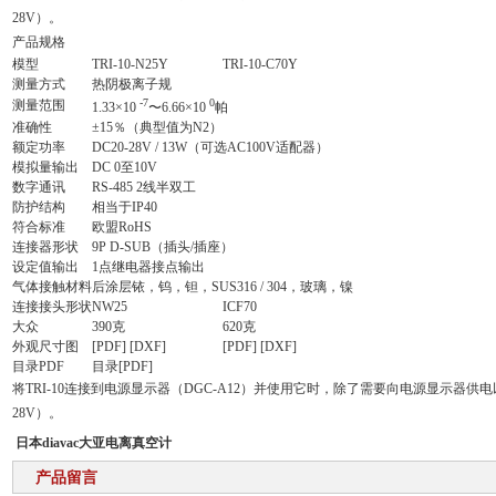
28V）。
产品规格
模型
TRI-10-N25Y
TRI-10-C70Y
测量方式
热阴极离子规
-7
0
测量范围
1.33×10
〜6.66×10
帕
准确性
±15％（典型值为N2）
额定功率
DC20-28V / 13W（可选AC100V适配器）
模拟量输出
DC 0至10V
数字通讯
RS-485 2线半双工
防护结构
相当于IP40
符合标准
欧盟RoHS
连接器形状
9P D-SUB（插头/插座）
设定值输出
1点继电器接点输出
气体接触材料
后涂层铱，钨，钽，SUS316 / 304，玻璃，镍
连接接头形状
NW25
ICF70
大众
390克
620克
外观尺寸图
[PDF] [DXF]
[PDF] [DXF]
目录PDF
目录[PDF]
将TRI-10连接到电源显示器（DGC-A12）并使用它时，除了需要向电源显示器供电以
28V）。
日本diavac大亚电离真空计
产品留言