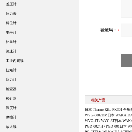
差压计
压力表
料位计
验证码：
电平计
比重计
流速计
工业内窥镜
扭矩计
应力计
检查器
检针器
相关产品
温度计
日本 Thermo Riko PK361 
WVG-8802DM日本 WAKAI
摩擦计
WVG-1T / WVG-3T日本 W
PGD-0024H / PGD-001日
放大镜