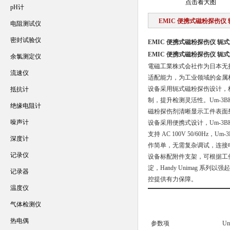
点击看大图
pH计
EMIC 便携式磁粉探伤仪
电阻测试仪
密封试验仪
EMIC 便携式磁粉探伤仪 轭
EMIC 便携式磁粉探伤仪 轭
余氯测定仪
電磁工業株式会社作为日本无损检
流速仪
适配能力，为工业领域的金属
设备采用轭式磁粉探伤设计，
抵抗计
制，提升检测灵活性。Um-3BK
绝缘电阻计
磁粉探伤剂清晰显示工件表面
噪声计
设备采用便携式设计，Um-3B
支持 AC 100V 50/60Hz
深度计
作简单，无需复杂调试，连接
记录仪
设备标配附件支架，可根据工件
淀，Handy Unimag
记录器
控提供有力保障。
温度仪
气体检测仪
热电偶
参数项
U