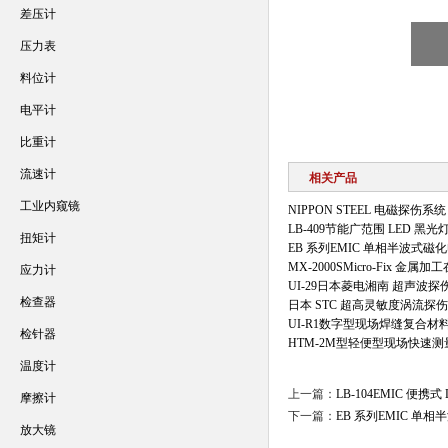
差压计
压力表
料位计
电平计
比重计
流速计
相关产品
工业内窥镜
NIPPON STEEL 电磁探伤系统
LB-409节能广范围 LED 黑
扭矩计
EB 系列EMIC 单相半波式磁
MX-2000SMicro-Fix 金
应力计
UI-29日本菱电湘南 超声波探
检查器
日本 STC 超高灵敏度涡流探
UI-R1数字型现场焊缝复合
检针器
HTM-2M型轻便型现场快速
温度计
上一篇：
LB-104EMIC 便
摩擦计
下一篇：
EB 系列EMIC 单
放大镜