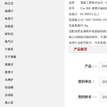
品牌
電磁工業株式会社（E
粉尘仪
型号
Um-3BK 便携式磁
磁通计
起磁力
约 3000AT 以上
角度计
电源输入
AC 100V 50/60Hz 1
设备重量
约 2kg
加振器
适配场景
金属构件表面缺陷检
探伤仪
核心功能
轭式磁粉探伤，可通
氧气计
适用行业
航空航天、汽车制造
计量泵
产品留言
尺子测量
测量仪
产品：
密度计
马弗炉
您的单位：
恒温槽
压缩机
您的姓名：
离心泵