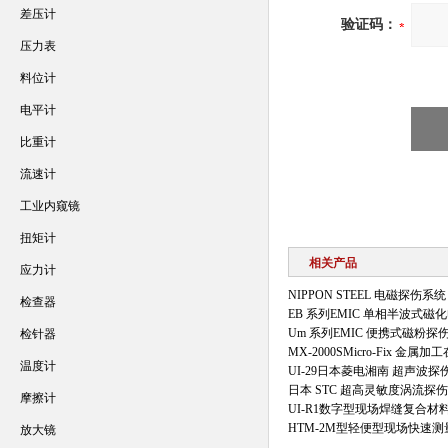
差压计
验证码：
压力表
料位计
电平计
比重计
流速计
工业内窥镜
扭矩计
相关产品
应力计
NIPPON STEEL 电磁探伤系统
检查器
EB 系列EMIC 单相半波式磁
Um 系列EMIC 便携式磁粉
检针器
MX-2000SMicro-Fix 金
温度计
UI-29日本菱电湘南 超声波探
日本 STC 超高灵敏度涡流探
摩擦计
UI-R1数字型现场焊缝复合
HTM-2M型轻便型现场快速
放大镜