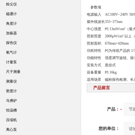
粉尘仪
参数项
磁通计
电源输入
AC100V~240V 50
紫外线波长
355~375nm
角度计
中心强度
约 13mW/cm²（最
加振器
照射照度
2000μW/cm² 以上
探伤仪
照射面积
670mm×420mm
功耗特性
约为传统产品的 1/
氧气计
功能特性
强度调节旋钮、脉
计量泵
安装方式
悬挂式
尺子测量
设备重量
约 16kg
适用场景
磁粉探伤检测、长
测量仪
产品留言
密度计
马弗炉
产品：
恒温槽
压缩机
您的单位：
离心泵