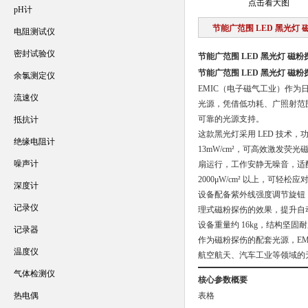
点击看大图
pH计
节能广范围 LED 黑光灯
电阻测试仪
密封试验仪
节能广范围 LED 黑光灯 磁
节能广范围 LED 黑光灯 磁
余氯测定仪
EMIC（电子磁气工业）作为
流速仪
光源，凭借低功耗、广照射范
可靠的光源支持。
抵抗计
这款黑光灯采用 LED 技术，
绝缘电阻计
13mW/cm²，可高效激发
噪声计
扇运行，工作安静无噪音，适配工
2000μW/cm² 以上，
深度计
设备配备紫外线强度调节旋钮
记录仪
理式磁粉探伤的效果，提升自动化
设备重量约 16kg，结构坚
记录器
作为磁粉探伤的配套光源，EM
温度仪
航空航天、汽车工业等领域的
气体检测仪
核心参数概要
热电偶
表格