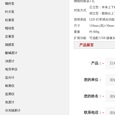
物镜转换器
3 孔
螺杆泵
正立型：本体上下
对焦方式
叶片泵
倒立型：载物台上
照明系统
LED 灯带调光功能
柱塞泵
尺寸
110mm (高)×50mm 
蠕动泵
重量
约 900g
定量泵
扩展功能
可选配 USB 摄像
隔膜泵
产品留言
酸碱度计
浊度计
产品：
电导率仪
盐分计
您的单位：
检测仪
监测仪
您的姓名：
色度计
分光辐射计
联系电话：