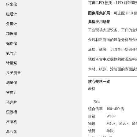
可调 LED 照明
：LED 灯带
粉尘仪
图像采集扩展
：可选配 USB
磁通计
典型应用场景
角度计
工业现场大型设备、工件的金
加振器
金属材料断面的显微分析与金
探伤仪
涂层、薄膜、刃具等小型部件
氧气计
地质考古中发掘物的微观结构
计量泵
木材、纸张、涂装面的表面缺
尺子测量
核心规格一览
测量仪
表格
密度计
项目
马弗炉
综合倍率
100~400 倍
恒温槽
目镜
W10×
压缩机
物镜
M10×、M20×、M4
镜筒
单眼
离心泵