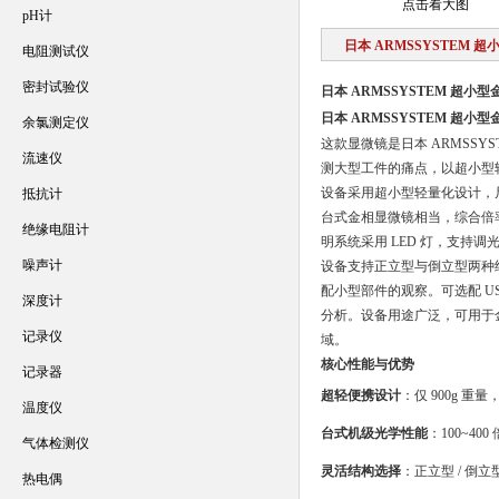
点击看大图
pH计
日本 ARMSSYSTEM 
电阻测试仪
密封试验仪
日本 ARMSSYSTEM 超小
日本 ARMSSYSTEM 超小
余氯测定仪
这款显微镜是日本 ARMSS
流速仪
测大型工件的痛点，以超小型
设备采用超小型轻量化设计，尺寸仅 
抵抗计
台式金相显微镜相当，综合倍率 1
绝缘电阻计
明系统采用 LED 灯，支持
噪声计
设备支持正立型与倒立型两种
配小型部件的观察。可选配 US
深度计
分析。设备用途广泛，可用于
记录仪
域。
核心性能与优势
记录器
超轻便携设计
：仅 900g 
温度仪
台式机级光学性能
：100~4
气体检测仪
灵活结构选择
：正立型 / 
热电偶