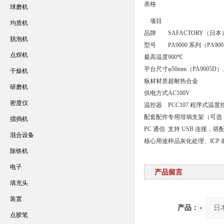
表格
球磨机
项目
均质机
品牌
SAFACTORY（日本
脱泡机
型号
PA9000 系列（PA900
点焊机
最高温度
900℃
平台尺寸
φ50mm（PA9005D）
干燥机
板材材质
超耐热合金
研磨机
供电方式
AC100V
密度仪
温控器
PCC107 程序式温
配套配件
专用坩埚支架（可选
擂捣机
PC 通信
支持 USB 连接，搭配
混合设备
核心用途
样品灰化处理、ICP
除铁机
电子
产品留言
填充头
装置
产品：
点胶笔