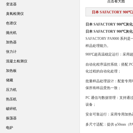
点击看大图
变送器
日本 SAFACTORY 90
臭氧检测仪
色谱仪
日本 SAFACTORY 900℃
日本 SAFACTORY 900℃
抛光机
SAFACTORY PA900
加热器
样品处理能力。
张力计
900℃超高温稳定运行
：采用超
混凝土检测仪
自动化程序温控系统
：搭配 
加热板
化过程的自动化处理；
储藏
批量样品处理设计
：配套专用
保所有样品受热一致；
压力机
PC 通信与数据管理
：支持通过 
热压机
设备；
破碎机
安全可靠运行
：采用专用加热
振荡器
多尺寸适配
：提供 φ50mm（
电炉