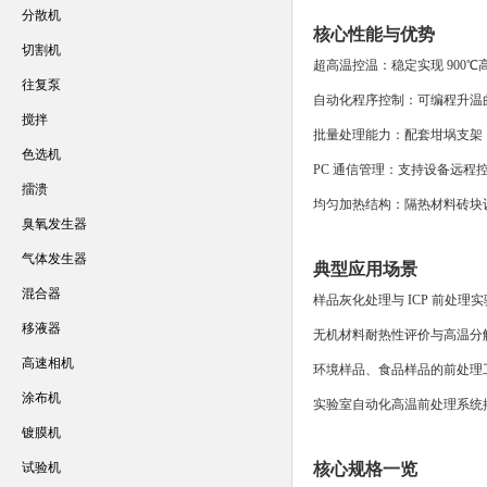
分散机
核心性能与优势
切割机
超高温控温：稳定实现 900
往复泵
自动化程序控制：可编程升温
搅拌
批量处理能力：配套坩埚支架
色选机
PC 通信管理：支持设备远程
擂溃
均匀加热结构：隔热材料砖块
臭氧发生器
气体发生器
典型应用场景
混合器
样品灰化处理与 ICP 前处理实
移液器
无机材料耐热性评价与高温分
高速相机
环境样品、食品样品的前处理
涂布机
实验室自动化高温前处理系统
镀膜机
试验机
核心规格一览