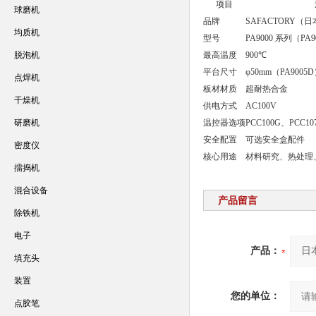
项目
球磨机
品牌
SAFACTORY（
均质机
型号
PA9000 系列（PA9
脱泡机
最高温度
900℃
平台尺寸
φ50mm（PA9005D
点焊机
板材材质
超耐热合金
干燥机
供电方式
AC100V
研磨机
温控器选项
PCC100G、PCC1
安全配置
可选安全盒配件
密度仪
核心用途
材料研究、热处理
擂捣机
混合设备
产品留言
除铁机
电子
产品：
填充头
装置
您的单位：
点胶笔