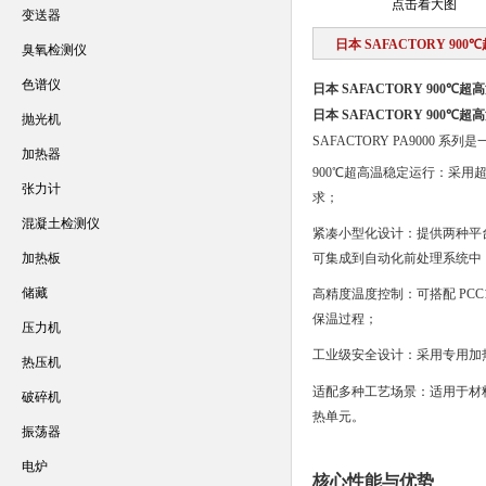
点击看大图
变送器
日本 SAFACTORY 90
臭氧检测仪
色谱仪
日本 SAFACTORY 900℃
日本 SAFACTORY 900℃
抛光机
SAFACTORY PA900
加热器
900℃超高温稳定运行
：采用超
张力计
求；
混凝土检测仪
紧凑小型化设计
：提供两种平台
加热板
可集成到自动化前处理系统中
储藏
高精度温度控制
：可搭配 PC
保温过程；
压力机
工业级安全设计
：采用专用加
热压机
适配多种工艺场景
：适用于材
破碎机
热单元。
振荡器
电炉
核心性能与优势