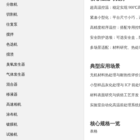
分散机
超高温控温：稳定实现 900
切割机
紧凑小型化：平台尺寸小巧，
往复泵
高精度程序温控：搭配专用控
搅拌
安全防护选项：可选安全盒，
色选机
多场景适配：材料研究、热处
擂溃
臭氧发生器
典型应用场景
气体发生器
无机材料热处理与耐热性评价
混合器
小型样品灰化处理与 ICP 前处
移液器
材料表面研究与烘焙工艺开发
高速相机
实验室自动化高温前处理系统
涂布机
核心规格一览
镀膜机
表格
试验机