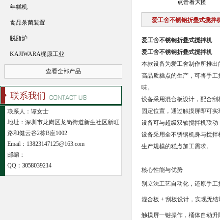
点击看大图
年糕机
爱工舍不锈钢折叠式搅拌
食品杀菌装置
脱脂炉
爱工舍不锈钢折叠式搅拌机
爱工舍不锈钢折叠式搅拌机
KAJIWARA梶原工业
本款设备为爱工舍制作所推出
查看全部产品
高品质糕点的生产，可将手工
味。
联系我们
设备采用混合板设计，配合刮
固定位置，通过触摸屏即可实
联系人：谭女士
地址：深圳市龙岗区龙岗街道新生社区新旺
设备可与超级双轴搅拌机联动
路和健云谷2栋B座1002
设备采用全不锈钢机身与搅拌
Email：13823147125@163.com
生产规模的糕点加工需求。
邮编：
QQ：
3058039214
核心性能与优势
别立法工艺自动化，还原手工
混合板 + 刮板设计，实现无
触摸屏一键操作，桶体自动升