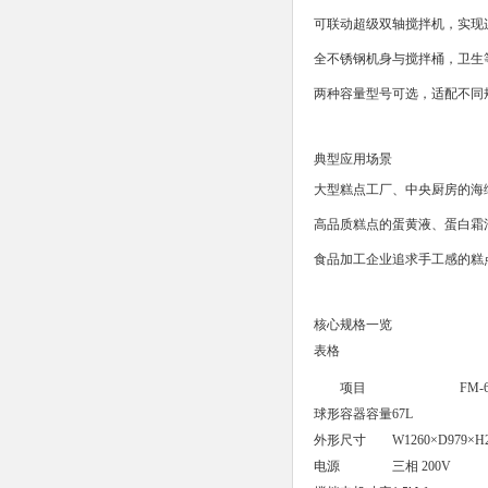
可联动超级双轴搅拌机，实现
全不锈钢机身与搅拌桶，卫生
两种容量型号可选，适配不同
典型应用场景
大型糕点工厂、中央厨房的海
高品质糕点的蛋黄液、蛋白霜
食品加工企业追求手工感的糕
核心规格一览
表格
项目
FM-
球形容器容量
67L
外形尺寸
W1260×D979×H
电源
三相 200V