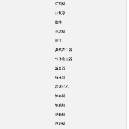
切割机
往复泵
搅拌
色选机
擂溃
臭氧发生器
气体发生器
混合器
移液器
高速相机
涂布机
镀膜机
试验机
球磨机