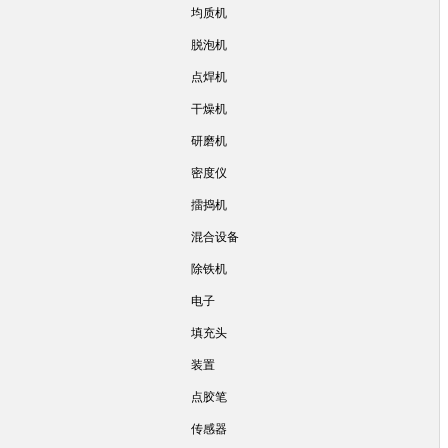
均质机
脱泡机
点焊机
干燥机
研磨机
密度仪
擂捣机
混合设备
除铁机
电子
填充头
装置
点胶笔
传感器