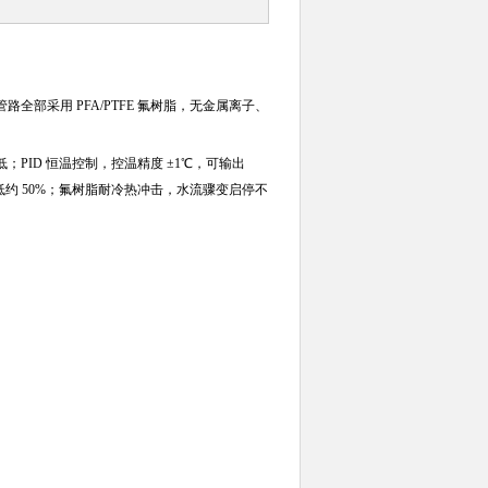
全部采用 PFA/PTFE 氟树脂，无金属离子、
PID 恒温控制，控温精度 ±1℃，可输出
降低约 50%；氟树脂耐冷热冲击，水流骤变启停不