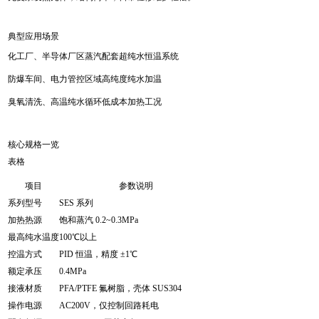
典型应用场景
化工厂、半导体厂区蒸汽配套超纯水恒温系统
防爆车间、电力管控区域高纯度纯水加温
臭氧清洗、高温纯水循环低成本加热工况
核心规格一览
表格
项目
参数说明
系列型号
SES 系列
加热热源
饱和蒸汽 0.2~0.3MPa
最高纯水温度
100℃以上
控温方式
PID 恒温，精度 ±1℃
额定承压
0.4MPa
接液材质
PFA/PTFE 氟树脂，壳体 SUS304
操作电源
AC200V，仅控制回路耗电