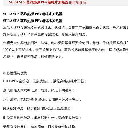
SERA SES 蒸汽热源 PFA 超纯水加热器
的详细介绍
SERA SES 蒸汽热源 PFA 超纯水加热器
SERA SES 蒸汽热源 PFA 超纯水加热器
本品为 SERA 蒸汽换热式超纯水加热机组，采用工厂饱和蒸汽作为热源，整机过液管路
颗粒析出，适配半导体高纯度超纯水、臭氧水循环加温。
全程无大功率电热回路，防爆、电力受限车间可安全使用，漏电、干烧故障风险极低；
100℃以上高温纯水，最高承压 0.4MPa。蒸汽换热能耗远低于电加热，运行成本
易损坏，设备结构简洁，检修维护便捷。
核心性能与优势
PTFE/PFA 全接液，无杂质析出，满足高纯超纯水工艺；
蒸汽换热无大功率电热，防爆、限电车间适用；
运行成本比电加热降低 50%，长期使用经济性突出；
PID 精准控温，稳定输出 100℃以上高温纯水；
耐受流量剧烈波动，氟树脂耐冲击，运输不易破裂；
无复杂发热元件，结构简单，日常检修维护轻松。