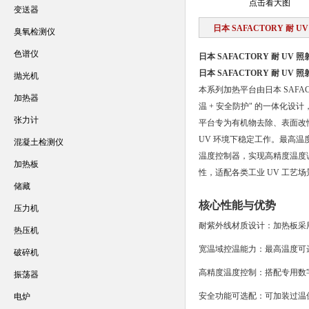
点击看大图
变送器
日本 SAFACTORY 耐 
臭氧检测仪
色谱仪
日本 SAFACTORY 耐 UV 
日本 SAFACTORY 耐 UV 
抛光机
本系列加热平台由日本 SAFAC
加热器
温 + 安全防护" 的一体化设
张力计
平台专为有机物去除、表面改
UV 环境下稳定工作。最高温度可达 
混凝土检测仪
温度控制器，实现高精度温度
加热板
性，适配各类工业 UV 工艺场
储藏
核心性能与优势
压力机
耐紫外线材质设计
：加热板采
热压机
宽温域控温能力
：最高温度可达
破碎机
高精度温度控制
：搭配专用数
振荡器
安全功能可选配
：可加装过温
电炉