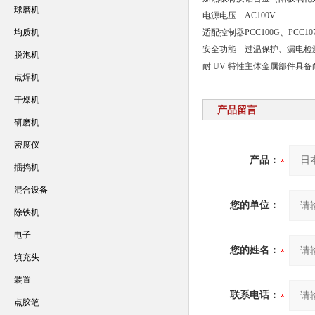
球磨机
电源电压
AC100V
均质机
适配控制器
PCC100G、PCC10
安全功能
过温保护、漏电检
脱泡机
耐 UV 特性
主体金属部件具备
点焊机
干燥机
产品留言
研磨机
密度仪
产品：
擂捣机
混合设备
您的单位：
除铁机
电子
您的姓名：
填充头
装置
联系电话：
点胶笔