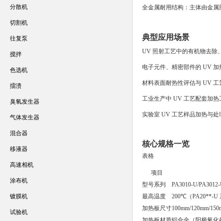
分散机
全金属耐用结构
：主体由金属
切割机
典型应用场景
往复泵
UV 照射工艺中的有机物去除
搅拌
电子元件、精密部件的 UV 
色选机
材料表面耐热性评估与 UV 工
擂溃
工业生产中 UV 工艺配套加热
臭氧发生器
实验室 UV 工艺样品加热与处
气体发生器
混合器
核心规格一览
移液器
表格
高速相机
项目
涂布机
型号系列
PA3010-U/PA3012-
镀膜机
最高温度
200℃（PA20**-U
加热板尺寸
100mm/120mm/
试验机
加热板材质
铝合金（阳极氧化